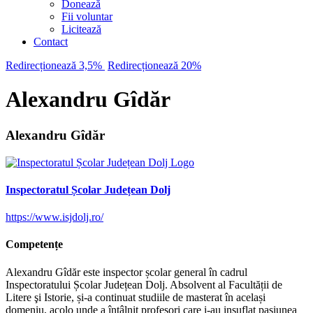
Donează
Fii voluntar
Licitează
Contact
Redirecționează 3,5%
Redirecționează 20%
Alexandru Gîdăr
Alexandru Gîdăr
Inspectoratul Școlar Județean Dolj
https://www.isjdolj.ro/
Competențe
Alexandru Gîdăr este inspector școlar general în cadrul
Inspectoratului Școlar Județean Dolj. Absolvent al Facultății de
Litere şi Istorie, și-a continuat studiile de masterat în același
domeniu, acolo unde a întâlnit profesori care i-au insuflat pasiunea