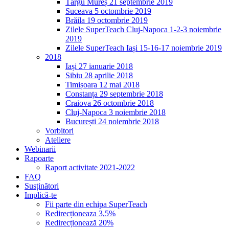
Târgu Mureș 21 septembrie 2019
Suceava 5 octombrie 2019
Brăila 19 octombrie 2019
Zilele SuperTeach Cluj-Napoca 1-2-3 noiembrie
2019
Zilele SuperTeach Iași 15-16-17 noiembrie 2019
2018
Iași 27 ianuarie 2018
Sibiu 28 aprilie 2018
Timișoara 12 mai 2018
Constanța 29 septembrie 2018
Craiova 26 octombrie 2018
Cluj-Napoca 3 noiembrie 2018
București 24 noiembrie 2018
Vorbitori
Ateliere
Webinarii
Rapoarte
Raport activitate 2021-2022
FAQ
Susținători
Implică-te
Fii parte din echipa SuperTeach
Redirecționeaza 3,5%
Redirecționează 20%