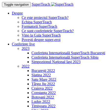
SuperTeach
Toggle navigation
Despre
Ce este proiectul SuperTeach?
Echipa SuperTeach
Formatorii SuperTeach
Ce sunt conferințele SuperTeach?
Vino la Gala SuperTeach
Povești despre super-eroi
Conferințe live
2023
Conferința Internațională SuperTeach București
Conferința Internațională SuperTeach Sibiu
Simpozionul Național Iași 2023
2022
București 2022
Slatina 2022
Satu Mare 2022
Târgu Jiu 2022
Craiova 2022
Constanța 2022
Botoșani 2022
Luduș 2022
Timișoara 2022