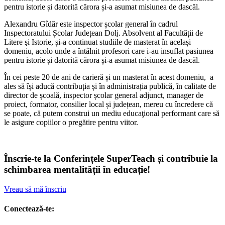
pentru istorie și datorită cărora și-a asumat misiunea de dascăl.
Alexandru Gîdăr este inspector școlar general în cadrul
Inspectoratului Școlar Județean Dolj.
Absolvent al Facultății de
Litere şi Istorie, și-a continuat studiile de masterat în același
domeniu, acolo unde a întâlnit profesori care i-au insuflat pasiunea
pentru istorie și datorită cărora și-a asumat misiunea de dascăl.
În cei peste 20 de ani de carieră și un masterat în acest domeniu, a
ales să își aducă contribuția și în administrația publică, în calitate de
director de școală, inspector școlar general adjunct, manager de
proiect, formator, consilier local și județean, mereu cu încredere că
se poate, că putem construi un mediu educaţional performant care să
le asigure copiilor o pregătire pentru viitor.
Înscrie-te la Conferințele SuperTeach și contribuie la
schimbarea mentalității în educație!
Vreau să mă înscriu
Conectează-te: