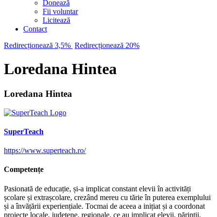
Donează
Fii voluntar
Licitează
Contact
Redirecționează 3,5%
Redirecționează 20%
Loredana Hintea
Loredana Hintea
SuperTeach
https://www.superteach.ro/
Competențe
Pasionată de educație, și-a implicat constant elevii în activități
școlare și extrașcolare, crezând mereu cu tărie în puterea exemplului
și a învățării experiențiale. Tocmai de aceea a inițiat și a coordonat
proiecte locale, județene, regionale, ce au implicat elevii, părinții,