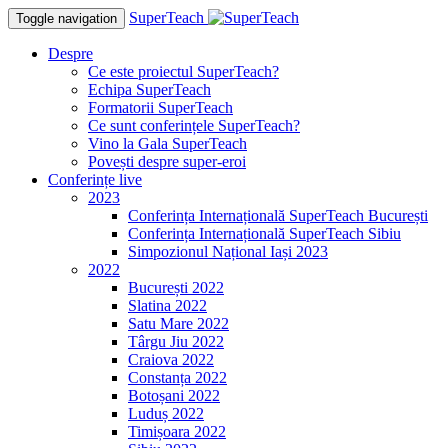
SuperTeach
Toggle navigation
Despre
Ce este proiectul SuperTeach?
Echipa SuperTeach
Formatorii SuperTeach
Ce sunt conferințele SuperTeach?
Vino la Gala SuperTeach
Povești despre super-eroi
Conferințe live
2023
Conferința Internațională SuperTeach București
Conferința Internațională SuperTeach Sibiu
Simpozionul Național Iași 2023
2022
București 2022
Slatina 2022
Satu Mare 2022
Târgu Jiu 2022
Craiova 2022
Constanța 2022
Botoșani 2022
Luduș 2022
Timișoara 2022