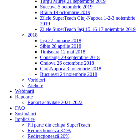
Târgu Mureș 21 septembrie 2019
Suceava 5 octombrie 2019
Brăila 19 octombrie 2019
Zilele SuperTeach Cluj-Napoca 1-2-3 noiembrie
2019
Zilele SuperTeach Iași 15-16-17 noiembrie 2019
2018
Iași 27 ianuarie 2018
Sibiu 28 aprilie 2018
Timișoara 12 mai 2018
Constanța 29 septembrie 2018
Craiova 26 octombrie 2018
Cluj-Napoca 3 noiembrie 2018
București 24 noiembrie 2018
Vorbitori
Ateliere
Webinarii
Rapoarte
Raport activitate 2021-2022
FAQ
Susținători
Implică-te
Fii parte din echipa SuperTeach
Redirecționeaza 3,5%
Redirecționează 20%