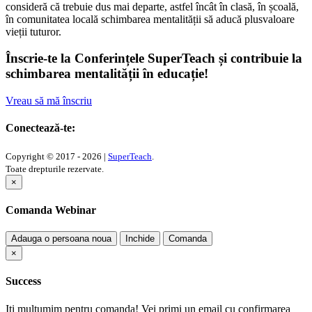
consideră că trebuie dus mai departe, astfel încât în clasă, în școală,
în comunitatea locală schimbarea mentalității să aducă plusvaloare
vieții tuturor.
Înscrie-te la Conferințele SuperTeach și contribuie la
schimbarea mentalității în educație!
Vreau să mă înscriu
Conectează-te:
Copyright © 2017 - 2026 |
SuperTeach
.
Toate drepturile rezervate.
×
Comanda Webinar
Adauga o persoana noua
Inchide
Comanda
×
Success
Iti multumim pentru comanda! Vei primi un email cu confirmarea