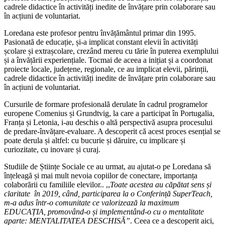
cadrele didactice în activități inedite de învățare prin colaborare sau
în acțiuni de voluntariat.
Loredana este profesor pentru învățământul primar din 1995.
Pasionată de educație, și-a implicat constant elevii în activități
școlare și extrașcolare, crezând mereu cu tărie în puterea exemplului
și a învățării experiențiale. Tocmai de aceea a inițiat și a coordonat
proiecte locale, județene, regionale, ce au implicat elevii, părinții,
cadrele didactice în activități inedite de învățare prin colaborare sau
în acțiuni de voluntariat.
Cursurile de formare profesională derulate în cadrul programelor
europene Comenius și Grundtvig, la care a participat în Portugalia,
Franța și Letonia, i-au deschis o altă perspectivă asupra procesului
de predare-învățare-evaluare. A descoperit că acest proces esențial se
poate derula și altfel: cu bucurie și dăruire, cu implicare și
curiozitate, cu inovare și curaj.
Studiile de Științe Sociale ce au urmat, au ajutat-o pe Loredana să
înțeleagă și mai mult nevoia copiilor de conectare, importanța
colaborării cu familiile elevilor.. ,,
Toate acestea au căpătat sens și
claritate în 2019, când, participarea la o Conferință SuperTeach,
m-a adus într-o comunitate ce valorizează la maximum
EDUCAȚIA, promovând-o și implementând-o cu o mentalitate
aparte: MENTALITATEA DESCHISĂ”
. Ceea ce a descoperit aici,