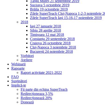
Târgu Mureș 21 septembrie 2019
Suceava 5 octombrie 2019
Brăila 19 octombrie 2019
Zilele SuperTeach Cluj-Napoca 1-2-3 noiembrie 
Zilele SuperTeach Iași 15-16-17 noiembrie 2019
2018
Iași 27 ianuarie 2018
Sibiu 28 aprilie 2018
Timișoara 12 mai 2018
Constanța 29 septembrie 2018
Craiova 26 octombrie 2018
Cluj-Napoca 3 noiembrie 2018
București 24 noiembrie 2018
Vorbitori
Ateliere
Webinarii
Rapoarte
Raport activitate 2021-2022
FAQ
Susținători
Implică-te
Fii parte din echipa SuperTeach
Redirecționeaza 3,5%
Redirecționează 20%
Donează