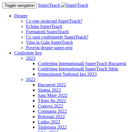
SuperTeach
Toggle navigation
Despre
Ce este proiectul SuperTeach?
Echipa SuperTeach
Formatorii SuperTeach
Ce sunt conferințele SuperTeach?
Vino la Gala SuperTeach
Povești despre super-eroi
Conferințe live
2023
Conferința Internațională SuperTeach București
Conferința Internațională SuperTeach Sibiu
Simpozionul Național Iași 2023
2022
București 2022
Slatina 2022
Satu Mare 2022
Târgu Jiu 2022
Craiova 2022
Constanța 2022
Botoșani 2022
Luduș 2022
Timișoara 2022