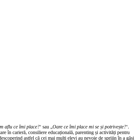
m aflu ce îmi place?
‘ sau „
Oare ce îmi place mi se și potrivește?
‘.
e în carieră, consiliere educațională, parenting și activități pentru
 descoperind astfel că cei mai mulți elevi au nevoie de sprijin în a găsi