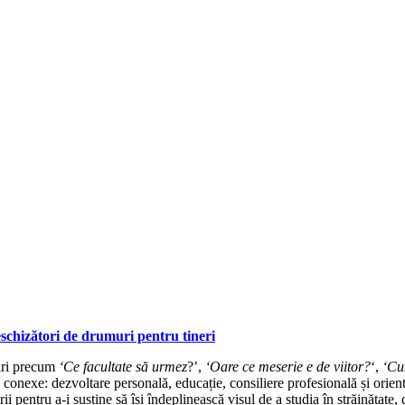
deschizători de drumuri pentru tineri
bări precum
‘Ce facultate să urmez
?’,
‘Oare ce meserie e de viitor?
‘,
‘Cu
conexe: dezvoltare personală, educație, consiliere profesională și orientar
rii pentru a-i susține să își îndeplinească visul de a studia în străinătate,