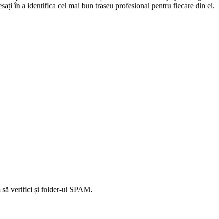
sați în a identifica cel mai bun traseu profesional pentru fiecare din ei.
să verifici și folder-ul SPAM.