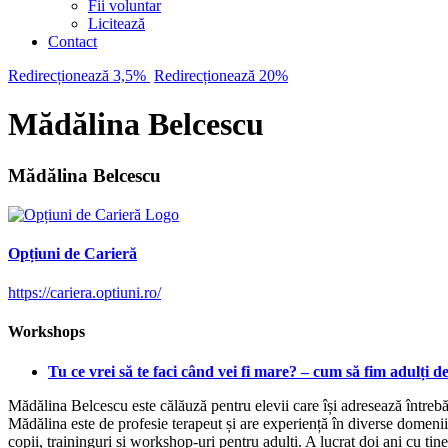
Fii voluntar
Licitează
Contact
Redirecționează 3,5%
Redirecționează 20%
Mădălina Belcescu
Mădălina Belcescu
Opțiuni de Carieră
https://cariera.optiuni.ro/
Workshops
Tu ce vrei să te faci când vei fi mare? – cum să fim adulți 
Mădălina Belcescu este călăuză pentru elevii care își adresează între
Mădălina este de profesie terapeut și are experiență în diverse domenii 
copii, traininguri și workshop-uri pentru adulți. A lucrat doi ani cu tine