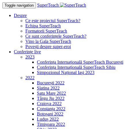
SuperTeach
Toggle navigation
Despre
Ce este proiectul SuperTeach?
Echipa SuperTeach
Formatorii SuperTeach
Ce sunt conferințele SuperTeach?
Vino la Gala SuperTeach
Povești despre super-eroi
Conferințe live
2023
Conferința Internațională SuperTeach București
Conferința Internațională SuperTeach Sibiu
Simpozionul Național Iași 2023
2022
București 2022
Slatina 2022
Satu Mare 2022
Târgu Jiu 2022
Craiova 2022
Constanța 2022
Botoșani 2022
Luduș 2022
Timișoara 2022