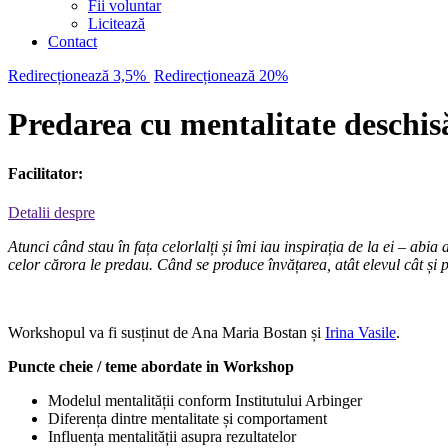
Fii voluntar
Licitează
Contact
Redirecționează 3,5%
Redirecționează 20%
Predarea cu mentalitate deschis
Facilitator:
Detalii despre
Atunci când stau în fața celorlalți și îmi iau inspirația de la ei – ab
celor cărora le predau. Când se produce învățarea, atât elevul cât și pr
Workshopul va fi susținut de Ana Maria Bostan și
Irina Vasile
.
Puncte cheie / teme abordate in Workshop
Modelul mentalității conform Institutului Arbinger
Diferența dintre mentalitate și comportament
Influența mentalității asupra rezultatelor