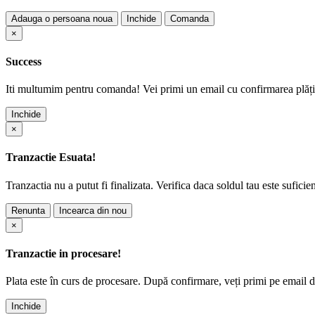
Adauga o persoana noua
Inchide
Comanda
×
Success
Iti multumim pentru comanda! Vei primi un email cu confirmarea plății
Inchide
×
Tranzactie Esuata!
Tranzactia nu a putut fi finalizata. Verifica daca soldul tau este suficie
Renunta
Incearca din nou
×
Tranzactie in procesare!
Plata este în curs de procesare. După confirmare, veți primi pe email det
Inchide