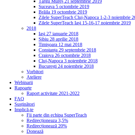
Târgu Mureș 21 septembrie 2019
Suceava 5 octombrie 2019
Brăila 19 octombrie 2019
Zilele SuperTeach Cluj-Napoca 1-2-3 noiembrie 
Zilele SuperTeach Iași 15-16-17 noiembrie 2019
2018
Iași 27 ianuarie 2018
Sibiu 28 aprilie 2018
Timișoara 12 mai 2018
Constanța 29 septembrie 2018
Craiova 26 octombrie 2018
Cluj-Napoca 3 noiembrie 2018
București 24 noiembrie 2018
Vorbitori
Ateliere
Webinarii
Rapoarte
Raport activitate 2021-2022
FAQ
Susținători
Implică-te
Fii parte din echipa SuperTeach
Redirecționeaza 3,5%
Redirecționează 20%
Donează