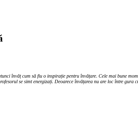
ă
ia atunci învăț cum să fiu o inspirație pentru învățare. Cele mai bune mo
ofesorul se simt energizați. Deoarece învățarea nu are loc între gura cui