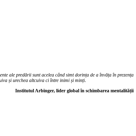
mente ale predării sunt acelea când simt dorința de a învăța în prezența
va și urechea altcuiva ci între inimi și minți
.
Institutul Arbinger, lider global în schimbarea mentalității