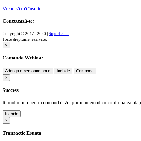
Vreau să mă înscriu
Conectează-te:
Copyright © 2017 - 2026 |
SuperTeach
.
Toate drepturile rezervate.
×
Comanda Webinar
Adauga o persoana noua
Inchide
Comanda
×
Success
Iti multumim pentru comanda! Vei primi un email cu confirmarea plății
Inchide
×
Tranzactie Esuata!