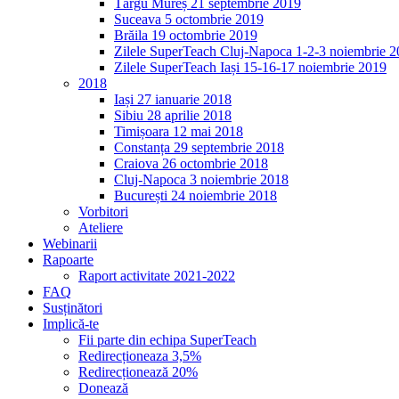
Târgu Mureș 21 septembrie 2019
Suceava 5 octombrie 2019
Brăila 19 octombrie 2019
Zilele SuperTeach Cluj-Napoca 1-2-3 noiembrie 
Zilele SuperTeach Iași 15-16-17 noiembrie 2019
2018
Iași 27 ianuarie 2018
Sibiu 28 aprilie 2018
Timișoara 12 mai 2018
Constanța 29 septembrie 2018
Craiova 26 octombrie 2018
Cluj-Napoca 3 noiembrie 2018
București 24 noiembrie 2018
Vorbitori
Ateliere
Webinarii
Rapoarte
Raport activitate 2021-2022
FAQ
Susținători
Implică-te
Fii parte din echipa SuperTeach
Redirecționeaza 3,5%
Redirecționează 20%
Donează