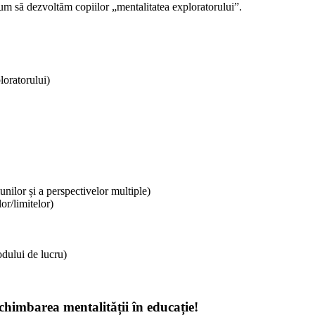
um să dezvoltăm copiilor „mentalitatea exploratorului”.
loratorului)
unilor și a perspectivelor multiple)
lor/limitelor)
odului de lucru)
schimbarea mentalității în educație!