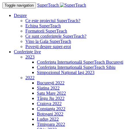
SuperTeach
Toggle navigation
Despre
Ce este proiectul SuperTeach?
Echipa SuperTeach
Formatorii SuperTeach
Ce sunt conferințele SuperTeach?
Vino la Gala SuperTeach
Povești despre super-eroi
Conferințe live
2023
Conferința Internațională SuperTeach București
Conferința Internațională SuperTeach Sibiu
Simpozionul Național Iași 2023
2022
București 2022
Slatina 2022
Satu Mare 2022
Târgu Jiu 2022
Craiova 2022
Constanța 2022
Botoșani 2022
Luduș 2022
Timișoara 2022