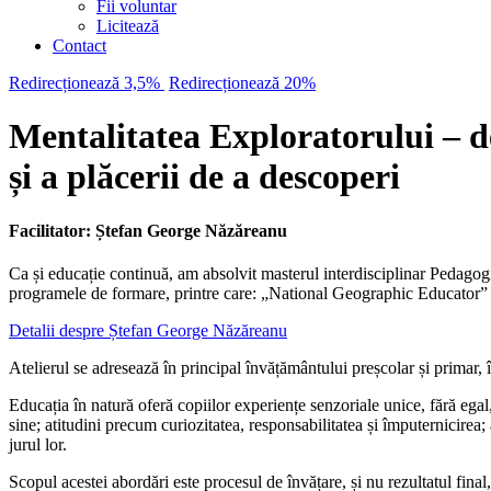
Fii voluntar
Licitează
Contact
Redirecționează 3,5%
Redirecționează 20%
Mentalitatea Exploratorului – dez
și a plăcerii de a descoperi
Facilitator: Ștefan George Năzăreanu
Ca și educație continuă, am absolvit masterul interdisciplinar Pedagogii
programele de formare, printre care: „National Geographic Educator
Detalii despre Ștefan George Năzăreanu
Atelierul se adresează în principal învățământului preșcolar și primar, în
Educația în natură oferă copiilor experiențe senzoriale unice, fără egal,
sine; atitudini precum curiozitatea, responsabilitatea și împuternicire
jurul lor.
Scopul acestei abordări este procesul de învățare, și nu rezultatul final, ia