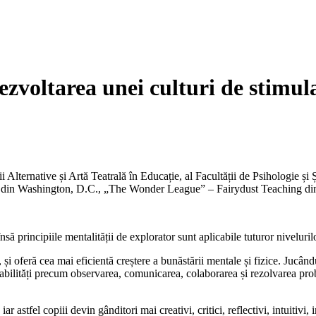
voltarea unei culturi de stimulare
 Alternative și Artă Teatrală în Educație, al Facultății de Psihologie și 
” din Washington, D.C., „The Wonder League” – Fairydust Teaching din
să principiile mentalității de explorator sunt aplicabile tuturor niveluril
 și oferă cea mai eficientă creștere a bunăstării mentale și fizice. Jucând
a; abilități precum observarea, comunicarea, colaborarea și rezolvarea pr
r astfel copiii devin gânditori mai creativi, critici, reflectivi, intuitivi, 