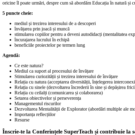
oricine îl poate urmări, despre cum să abordăm Educația în natură și c
5 puncte cheie:
mediul și trezirea interesului de a descoperi
învățarea prin joacă și muncă
stimularea copiilor pentru a deveni autodidacți (mentalitatea exp
încurajarea lucrului în echipă
beneficiile proiectelor pe termen lung
Agendă:
Ce este natura?
Mediul ca suport al procesului de învățare
Stimularea curiozității și trezirea interesului de învățare
Relația cu natura (acceptarea diversității, înțelegerea interconexi
Relația cu sinele (dezvoltarea încrederii în sine și depășirea frici
Relația cu ceilalți (comunicarea și colaborarea)
Setarea obiectivelor și perseverența
Managementul riscurilor
Dezvoltarea Mentalității de Explorator (abordări multiple ale m
Importanța reflecțiilor
Resurse
Înscrie-te la Conferințele SuperTeach și contribuie la 