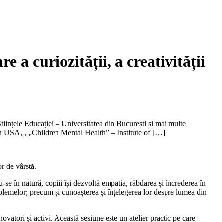
 a curiozității, a creativității
Științele Educației – Universitatea din București și mai multe
 USA, , „Children Mental Health” – Institute of […]
or de vârstă.
u-se în natură, copiii își dezvoltă empatia, răbdarea și încrederea în
oblemelor; precum și cunoașterea și înțelegerea lor despre lumea din
inovatori și activi.
Această sesiune este un atelier practic pe care