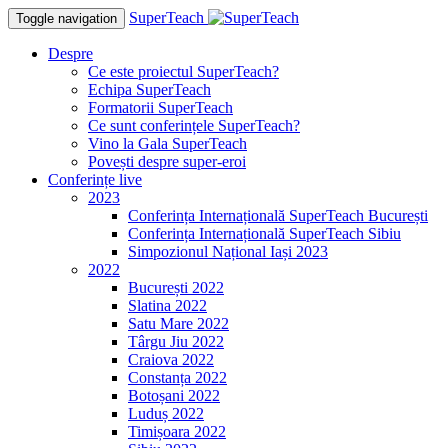
SuperTeach
Toggle navigation
Despre
Ce este proiectul SuperTeach?
Echipa SuperTeach
Formatorii SuperTeach
Ce sunt conferințele SuperTeach?
Vino la Gala SuperTeach
Povești despre super-eroi
Conferințe live
2023
Conferința Internațională SuperTeach București
Conferința Internațională SuperTeach Sibiu
Simpozionul Național Iași 2023
2022
București 2022
Slatina 2022
Satu Mare 2022
Târgu Jiu 2022
Craiova 2022
Constanța 2022
Botoșani 2022
Luduș 2022
Timișoara 2022