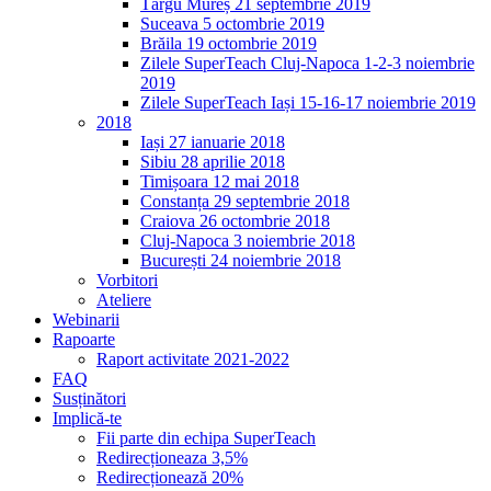
Târgu Mureș 21 septembrie 2019
Suceava 5 octombrie 2019
Brăila 19 octombrie 2019
Zilele SuperTeach Cluj-Napoca 1-2-3 noiembrie
2019
Zilele SuperTeach Iași 15-16-17 noiembrie 2019
2018
Iași 27 ianuarie 2018
Sibiu 28 aprilie 2018
Timișoara 12 mai 2018
Constanța 29 septembrie 2018
Craiova 26 octombrie 2018
Cluj-Napoca 3 noiembrie 2018
București 24 noiembrie 2018
Vorbitori
Ateliere
Webinarii
Rapoarte
Raport activitate 2021-2022
FAQ
Susținători
Implică-te
Fii parte din echipa SuperTeach
Redirecționeaza 3,5%
Redirecționează 20%