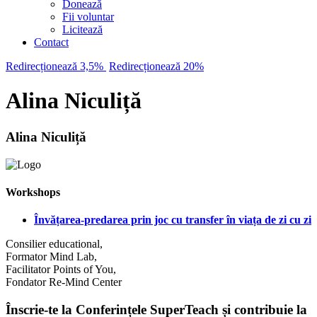
Donează
Fii voluntar
Licitează
Contact
Redirecționează 3,5%
Redirecționează 20%
Alina Niculiță
Alina Niculiță
Workshops
Învățarea-predarea prin joc cu transfer în viața de zi cu zi
Consilier educational,
Formator Mind Lab,
Facilitator Points of You,
Fondator Re-Mind Center
Înscrie-te la Conferințele SuperTeach și contribuie la