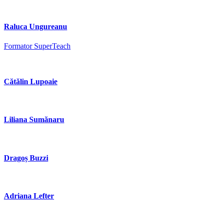
Raluca Ungureanu
Formator SuperTeach
Cătălin Lupoaie
Liliana Sumănaru
Dragoș Buzzi
Adriana Lefter