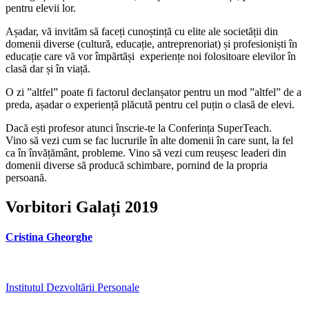
pentru elevii lor.
Așadar, vă invităm să faceți cunoștință cu elite ale societății din
domenii diverse (cultură, educație, antreprenoriat) și profesioniști în
educație care vă vor împărtăși experiențe noi folositoare elevilor în
clasă dar și în viață.
O zi ”altfel” poate fi factorul declanșator pentru un mod ”altfel” de a
preda, așadar o experiență plăcută pentru cel puțin o clasă de elevi.
Dacă ești profesor atunci înscrie-te la Conferința SuperTeach.
Vino să vezi cum se fac lucrurile în alte domenii în care sunt, la fel
ca în învățământ, probleme. Vino să vezi cum reușesc leaderi din
domenii diverse să producă schimbare, pornind de la propria
persoană.
Vorbitori Galați 2019
Cristina Gheorghe
Institutul Dezvoltării Personale