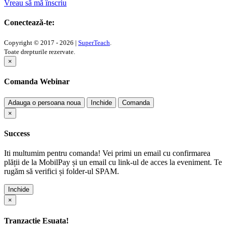
Vreau să mă înscriu
Conectează-te:
Copyright © 2017 - 2026 |
SuperTeach
.
Toate drepturile rezervate.
×
Comanda Webinar
Adauga o persoana noua
Inchide
Comanda
×
Success
Iti multumim pentru comanda! Vei primi un email cu confirmarea
plății de la MobilPay și un email cu link-ul de acces la eveniment. Te
rugăm să verifici și folder-ul SPAM.
Inchide
×
Tranzactie Esuata!