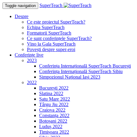
SuperTeach
Toggle navigation
Despre
Ce este proiectul SuperTeach?
Echipa SuperTeach
Formatorii SuperTeach
Ce sunt conferințele SuperTeach?
Vino la Gala SuperTeach
Povești despre super-eroi
Conferințe live
2023
Conferința Internațională SuperTeach București
Conferința Internațională SuperTeach Sibiu
Simpozionul Național Iași 2023
2022
București 2022
Slatina 2022
Satu Mare 2022
Târgu Jiu 2022
Craiova 2022
Constanța 2022
Botoșani 2022
Luduș 2022
Timișoara 2022