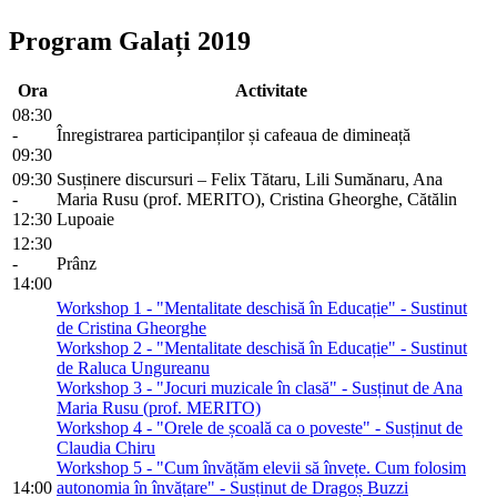
Program Galați 2019
Ora
Activitate
08:30
-
Înregistrarea participanților și cafeaua de dimineață
09:30
09:30
Susținere discursuri – Felix Tătaru, Lili Sumănaru, Ana
-
Maria Rusu (prof. MERITO), Cristina Gheorghe, Cătălin
12:30
Lupoaie
12:30
-
Prânz
14:00
Workshop 1 - "Mentalitate deschisă în Educație" - Sustinut
de Cristina Gheorghe
Workshop 2 - "Mentalitate deschisă în Educație" - Sustinut
de Raluca Ungureanu
Workshop 3 - "Jocuri muzicale în clasă" - Susținut de Ana
Maria Rusu (prof. MERITO)
Workshop 4 - "Orele de școală ca o poveste" - Susținut de
Claudia Chiru
Workshop 5 - "Cum învățăm elevii să învețe. Cum folosim
14:00
autonomia în învățare" - Susținut de Dragoș Buzzi