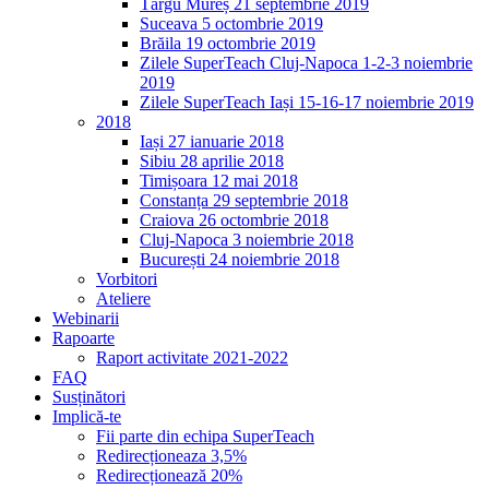
Târgu Mureș 21 septembrie 2019
Suceava 5 octombrie 2019
Brăila 19 octombrie 2019
Zilele SuperTeach Cluj-Napoca 1-2-3 noiembrie
2019
Zilele SuperTeach Iași 15-16-17 noiembrie 2019
2018
Iași 27 ianuarie 2018
Sibiu 28 aprilie 2018
Timișoara 12 mai 2018
Constanța 29 septembrie 2018
Craiova 26 octombrie 2018
Cluj-Napoca 3 noiembrie 2018
București 24 noiembrie 2018
Vorbitori
Ateliere
Webinarii
Rapoarte
Raport activitate 2021-2022
FAQ
Susținători
Implică-te
Fii parte din echipa SuperTeach
Redirecționeaza 3,5%
Redirecționează 20%