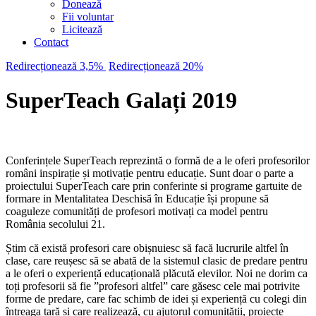
Donează
Fii voluntar
Licitează
Contact
Redirecționează 3,5%
Redirecționează 20%
SuperTeach Galați 2019
Conferințele SuperTeach reprezintă o formă de a le oferi profesorilor
români inspirație și motivație pentru educație. Sunt doar o parte a
proiectului SuperTeach care prin conferinte si programe gartuite de
formare in Mentalitatea Deschisă în Educație își propune să
coaguleze comunități de profesori motivați ca model pentru
România secolului 21.
Știm că există profesori care obișnuiesc să facă lucrurile altfel în
clase, care reușesc să se abată de la sistemul clasic de predare pentru
a le oferi o experiență educațională plăcută elevilor. Noi ne dorim ca
toți profesorii să fie ”profesori altfel” care găsesc cele mai potrivite
forme de predare, care fac schimb de idei și experiență cu colegi din
întreaga țară și care realizează, cu ajutorul comunității, proiecte