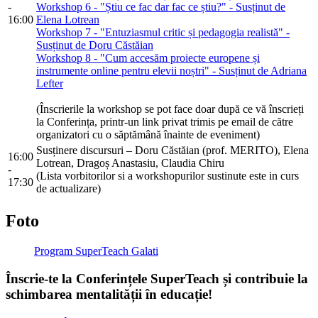
-
Workshop 6 - "Știu ce fac dar fac ce știu?" - Susținut de
16:00
Elena Lotrean
Workshop 7 - "Entuziasmul critic și pedagogia realistă" -
Susținut de Doru Căstăian
Workshop 8 - "Cum accesăm proiecte europene și
instrumente online pentru elevii noștri" - Susținut de Adriana
Lefter
(Înscrierile la workshop se pot face doar după ce vă înscrieți
la Conferința, printr-un link privat trimis pe email de către
organizatori cu o săptămână înainte de eveniment)
Susținere discursuri – Doru Căstăian (prof. MERITO), Elena
16:00
Lotrean, Dragoș Anastasiu, Claudia Chiru
-
(Lista vorbitorilor si a workshopurilor sustinute este in curs
17:30
de actualizare)
Foto
Program SuperTeach Galati
Înscrie-te la Conferințele SuperTeach și contribuie la
schimbarea mentalității în educație!