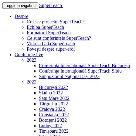
SuperTeach
Toggle navigation
Despre
Ce este proiectul SuperTeach?
Echipa SuperTeach
Formatorii SuperTeach
Ce sunt conferințele SuperTeach?
Vino la Gala SuperTeach
Povești despre super-eroi
Conferințe live
2023
Conferința Internațională SuperTeach București
Conferința Internațională SuperTeach Sibiu
Simpozionul Național Iași 2023
2022
București 2022
Slatina 2022
Satu Mare 2022
Târgu Jiu 2022
Craiova 2022
Constanța 2022
Botoșani 2022
Luduș 2022
Timișoara 2022