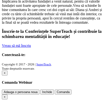
Implicarea în activitatea fundației a venit natural, pentru că valorile
fundației sunt foarte apropiate de cele personale.
Vrea să schimbe în
bine comunitatea în care cresc cei doi copii ai săi: Diana și Andrei și
crede cu tărie că schimbările trebuie să vină mai intâi din interior, cu
privire la propria persoană, apoi în cercul restrâns de cunoștințe, ca
la final să se poată vedea rezultatele în întreaga comunitate.
Înscrie-te la Conferințele SuperTeach și contribuie la
schimbarea mentalității în educație!
Vreau să mă înscriu
Conectează-te:
Copyright © 2017 - 2026 |
SuperTeach
.
Toate drepturile rezervate.
×
Comanda Webinar
Adauga o persoana noua
Inchide
Comanda
×