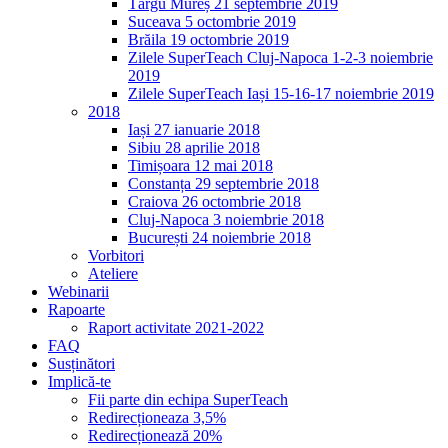
Târgu Mureș 21 septembrie 2019
Suceava 5 octombrie 2019
Brăila 19 octombrie 2019
Zilele SuperTeach Cluj-Napoca 1-2-3 noiembrie
2019
Zilele SuperTeach Iași 15-16-17 noiembrie 2019
2018
Iași 27 ianuarie 2018
Sibiu 28 aprilie 2018
Timișoara 12 mai 2018
Constanța 29 septembrie 2018
Craiova 26 octombrie 2018
Cluj-Napoca 3 noiembrie 2018
București 24 noiembrie 2018
Vorbitori
Ateliere
Webinarii
Rapoarte
Raport activitate 2021-2022
FAQ
Susținători
Implică-te
Fii parte din echipa SuperTeach
Redirecționeaza 3,5%
Redirecționează 20%