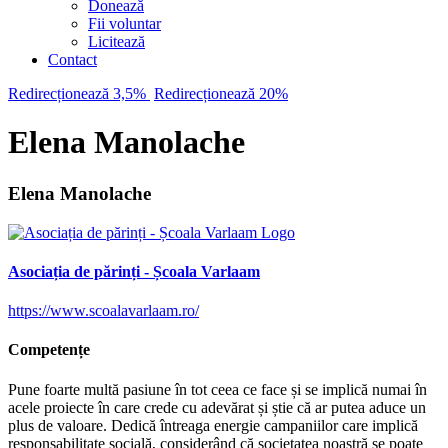
Donează
Fii voluntar
Licitează
Contact
Redirecționează 3,5%
Redirecționează 20%
Elena Manolache
Elena Manolache
Asociația de părinți - Școala Varlaam
https://www.scoalavarlaam.ro/
Competențe
Pune foarte multă pasiune în tot ceea ce face și se implică numai în
acele proiecte în care crede cu adevărat și știe că ar putea aduce un
plus de valoare. Dedică întreaga energie campaniilor care implică
responsabilitate socială, considerând că societatea noastră se poate