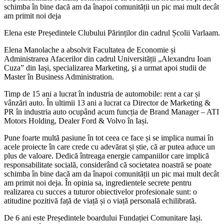
schimba în bine dacă am da înapoi comunității un pic mai mult decât
am primit noi deja
Elena este Președintele Clubului Părinților din cadrul Școlii Varlaam.
Elena Manolache a absolvit Facultatea de Economie și
Administrarea Afacerilor din cadrul Universității „Alexandru Ioan
Cuza” din Iași, specializarea Marketing, şi a urmat apoi studii de
Master în Business Administration.
Timp de 15 ani a lucrat în industria de automobile: rent a car și
vânzări auto. În ultimii 13 ani a lucrat ca Director de Marketing &
PR în industria auto ocupând acum funcția de Brand Manager – ATI
Motors Holding, Dealer Ford & Volvo în Iași.
Pune foarte multă pasiune în tot ceea ce face și se implica numai în
acele proiecte în care crede cu adevărat și știe, că ar putea aduce un
plus de valoare. Dedică întreaga energie campaniilor care implică
responsabilitate socială, considerând că societatea noastră se poate
schimba în bine dacă am da înapoi comunității un pic mai mult decât
am primit noi deja. În opinia sa, ingredientele secrete pentru
realizarea cu succes a tuturor obiectivelor profesionale sunt: o
atitudine pozitivă față de viață și o viață personală echilibrată.
De 6 ani este Președintele boardului Fundației Comunitare Iași.