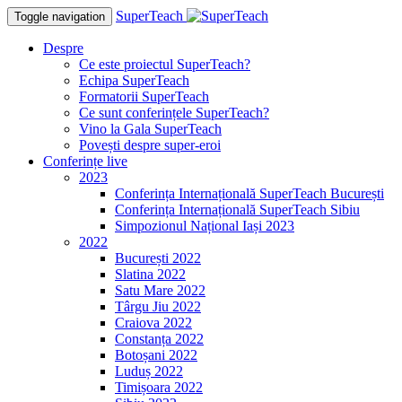
SuperTeach
Toggle navigation
Despre
Ce este proiectul SuperTeach?
Echipa SuperTeach
Formatorii SuperTeach
Ce sunt conferințele SuperTeach?
Vino la Gala SuperTeach
Povești despre super-eroi
Conferințe live
2023
Conferința Internațională SuperTeach București
Conferința Internațională SuperTeach Sibiu
Simpozionul Național Iași 2023
2022
București 2022
Slatina 2022
Satu Mare 2022
Târgu Jiu 2022
Craiova 2022
Constanța 2022
Botoșani 2022
Luduș 2022
Timișoara 2022