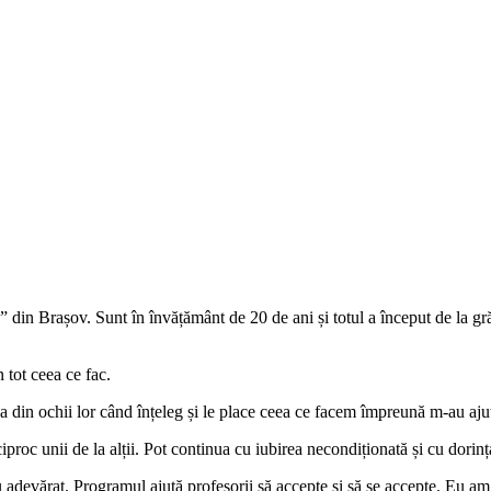
din Brașov. Sunt în învățământ de 20 de ani și totul a început de la g
n tot ceea ce fac.
ea din ochii lor când înțeleg și le place ceea ce facem împreună m-au aj
proc unii de la alții. Pot continua cu iubirea necondiționată și cu dorința
adevărat. Programul ajută profesorii să accepte și să se accepte. Eu am