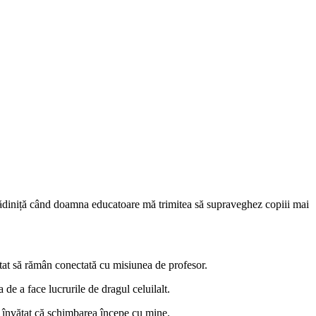
rădiniță când doamna educatoare mă trimitea să supraveghez copiii mai
utat să rămân conectată cu misiunea de profesor.
 de a face lucrurile de dragul celuilalt.
 învățat că schimbarea începe cu mine.