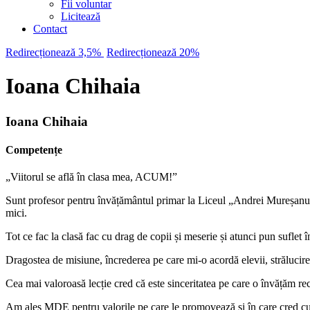
Fii voluntar
Licitează
Contact
Redirecționează 3,5%
Redirecționează 20%
Ioana Chihaia
Ioana Chihaia
Competențe
„Viitorul se află în clasa mea, ACUM!”
Sunt profesor pentru învățământul primar la Liceul „Andrei Mureșanu” 
mici.
Tot ce fac la clasă fac cu drag de copii și meserie și atunci pun suflet î
Dragostea de misiune, încrederea pe care mi-o acordă elevii, strălucir
Cea mai valoroasă lecție cred că este sinceritatea pe care o învățăm reci
Am ales MDE pentru valorile pe care le promovează și în care cred cu 