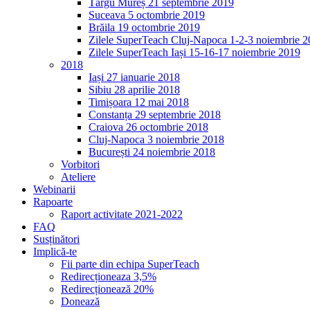
Târgu Mureș 21 septembrie 2019
Suceava 5 octombrie 2019
Brăila 19 octombrie 2019
Zilele SuperTeach Cluj-Napoca 1-2-3 noiembrie 
Zilele SuperTeach Iași 15-16-17 noiembrie 2019
2018
Iași 27 ianuarie 2018
Sibiu 28 aprilie 2018
Timișoara 12 mai 2018
Constanța 29 septembrie 2018
Craiova 26 octombrie 2018
Cluj-Napoca 3 noiembrie 2018
București 24 noiembrie 2018
Vorbitori
Ateliere
Webinarii
Rapoarte
Raport activitate 2021-2022
FAQ
Susținători
Implică-te
Fii parte din echipa SuperTeach
Redirecționeaza 3,5%
Redirecționează 20%
Donează