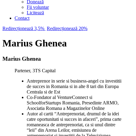
Donează
Fii voluntar
Licitează
Contact
Redirecționează 3,5%
Redirecționează 20%
Marius Ghenea
Marius Ghenea
Partener, 3TS Capital
Antreprenor in serie si business-angel cu investitii
de succes in Romania si in alte 8 tari din Europa
Centrala si de Est
Co-Fondator al VentureConnect si
SchoolforStartups Romania, Presedinte ARMO,
Asociatia Romana a Magazinelor Online
Autor al cartii “Antreprenoriat, drumul de la idei
catre oportunitati si succes in afaceri”, prima carte
romaneasca de antreprenoriat, ca si unul dintre
“leii” din Arena Leilor, emisiunea de
antreprenoriat si investitii de la Televiziunea