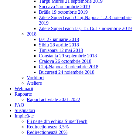
Târgu Mureș 21 septembrie 2019
Suceava 5 octombrie 2019
Brăila 19 octombrie 2019
Zilele SuperTeach Cluj-Napoca 1-2-3 noiembrie
2019
Zilele SuperTeach Iași 15-16-17 noiembrie 2019
2018
Iași 27 ianuarie 2018
Sibiu 28 aprilie 2018
Timișoara 12 mai 2018
Constanța 29 septembrie 2018
Craiova 26 octombrie 2018
Cluj-Napoca 3 noiembrie 2018
București 24 noiembrie 2018
Vorbitori
Ateliere
Webinarii
Rapoarte
Raport activitate 2021-2022
FAQ
Susținători
Implică-te
Fii parte din echipa SuperTeach
Redirecționeaza 3,5%
Redirecționează 20%