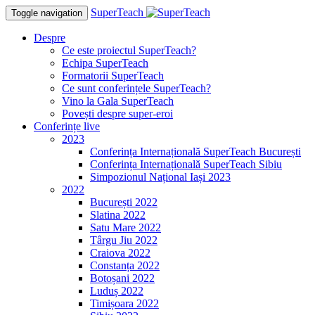
SuperTeach
Toggle navigation
Despre
Ce este proiectul SuperTeach?
Echipa SuperTeach
Formatorii SuperTeach
Ce sunt conferințele SuperTeach?
Vino la Gala SuperTeach
Povești despre super-eroi
Conferințe live
2023
Conferința Internațională SuperTeach București
Conferința Internațională SuperTeach Sibiu
Simpozionul Național Iași 2023
2022
București 2022
Slatina 2022
Satu Mare 2022
Târgu Jiu 2022
Craiova 2022
Constanța 2022
Botoșani 2022
Luduș 2022
Timișoara 2022