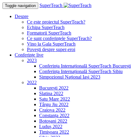
SuperTeach
Toggle navigation
Despre
Ce este proiectul SuperTeach?
Echipa SuperTeach
Formatorii SuperTeach
Ce sunt conferințele SuperTeach?
Vino la Gala SuperTeach
Povești despre super-eroi
Conferințe live
2023
Conferința Internațională SuperTeach București
Conferința Internațională SuperTeach Sibiu
Simpozionul Național Iași 2023
2022
București 2022
Slatina 2022
Satu Mare 2022
Târgu Jiu 2022
Craiova 2022
Constanța 2022
Botoșani 2022
Luduș 2022
Timișoara 2022