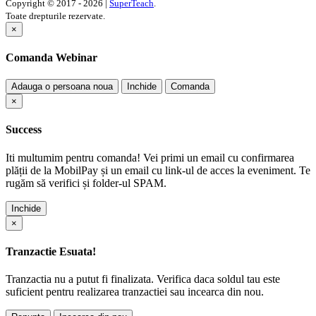
Copyright © 2017 - 2026 |
SuperTeach
.
Toate drepturile rezervate.
×
Comanda Webinar
Adauga o persoana noua
Inchide
Comanda
×
Success
Iti multumim pentru comanda! Vei primi un email cu confirmarea
plății de la MobilPay și un email cu link-ul de acces la eveniment. Te
rugăm să verifici și folder-ul SPAM.
Inchide
×
Tranzactie Esuata!
Tranzactia nu a putut fi finalizata. Verifica daca soldul tau este
suficient pentru realizarea tranzactiei sau incearca din nou.