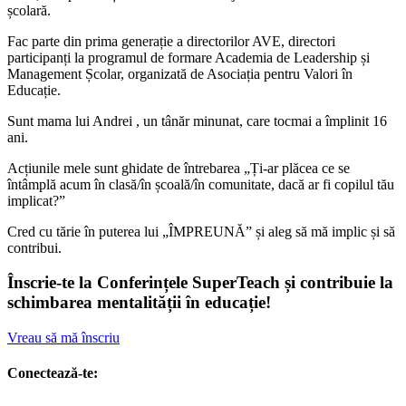
școlară.
Fac parte din prima generație a directorilor AVE, directori
participanți la programul de formare Academia de Leadership și
Management Școlar, organizată de Asociația pentru Valori în
Educație.
Sunt mama lui Andrei , un tânăr minunat, care tocmai a împlinit 16
ani.
Acțiunile mele sunt ghidate de întrebarea „Ți-ar plăcea ce se
întâmplă acum în clasă/în școală/în comunitate, dacă ar fi copilul tău
implicat?”
Cred cu tărie în puterea lui „ÎMPREUNĂ” și aleg să mă implic și să
contribui.
Înscrie-te la Conferințele SuperTeach și contribuie la
schimbarea mentalității în educație!
Vreau să mă înscriu
Conectează-te: