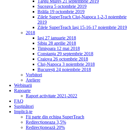
Târgu Mureș 21 septembrie 2019
Suceava 5 octombrie 2019
Brăila 19 octombrie 2019
Zilele SuperTeach Cluj-Napoca 1-2-3 noiembrie
2019
Zilele SuperTeach Iași 15-16-17 noiembrie 2019
2018
Iași 27 ianuarie 2018
Sibiu 28 aprilie 2018
Timișoara 12 mai 2018
Constanța 29 septembrie 2018
Craiova 26 octombrie 2018
Cluj-Napoca 3 noiembrie 2018
București 24 noiembrie 2018
Vorbitori
Ateliere
Webinarii
Rapoarte
Raport activitate 2021-2022
FAQ
Susținători
Implică-te
Fii parte din echipa SuperTeach
Redirecționeaza 3,5%
Redirecționează 20%