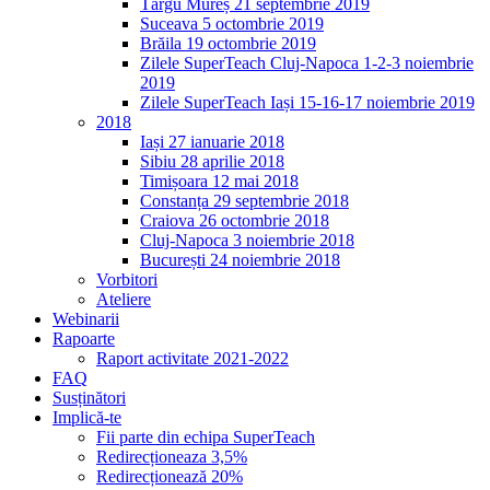
Târgu Mureș 21 septembrie 2019
Suceava 5 octombrie 2019
Brăila 19 octombrie 2019
Zilele SuperTeach Cluj-Napoca 1-2-3 noiembrie
2019
Zilele SuperTeach Iași 15-16-17 noiembrie 2019
2018
Iași 27 ianuarie 2018
Sibiu 28 aprilie 2018
Timișoara 12 mai 2018
Constanța 29 septembrie 2018
Craiova 26 octombrie 2018
Cluj-Napoca 3 noiembrie 2018
București 24 noiembrie 2018
Vorbitori
Ateliere
Webinarii
Rapoarte
Raport activitate 2021-2022
FAQ
Susținători
Implică-te
Fii parte din echipa SuperTeach
Redirecționeaza 3,5%
Redirecționează 20%