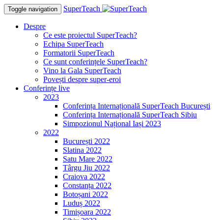
SuperTeach
Toggle navigation
Despre
Ce este proiectul SuperTeach?
Echipa SuperTeach
Formatorii SuperTeach
Ce sunt conferințele SuperTeach?
Vino la Gala SuperTeach
Povești despre super-eroi
Conferințe live
2023
Conferința Internațională SuperTeach București
Conferința Internațională SuperTeach Sibiu
Simpozionul Național Iași 2023
2022
București 2022
Slatina 2022
Satu Mare 2022
Târgu Jiu 2022
Craiova 2022
Constanța 2022
Botoșani 2022
Luduș 2022
Timișoara 2022