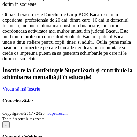
dorim in societate.
Otilia Gherasim este Director de Grup BCR Bacau si are o
experienta profesionala de 20 ani, dintre care 16 ani in domeniul
financiar, lucrand in doua mari institutii financiare, iar acum
coordoneaza activitatea mai multor unitati din judetul Bacau. Este
unul dintre profesorii din cadrul Scolii de Bani in judetul Bacau
unde a tinut ateliere pentru copii, tineri si adulti. Otilia pune multa
pasiune in proiectele pe care banca le deruleaza in comunitate si
crede ca impreuna putem sa sa generam schimbarile pe care ni le
dorim in societate.
Înscrie-te la Conferințele SuperTeach și contribuie la
schimbarea mentalității în educație!
Vreau să mă înscriu
Conectează-te:
Copyright © 2017 - 2026 |
SuperTeach
.
Toate drepturile rezervate.
×
Comanda Webinar