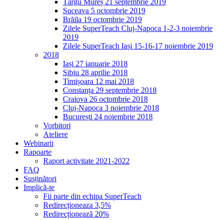
Târgu Mureș 21 septembrie 2019
Suceava 5 octombrie 2019
Brăila 19 octombrie 2019
Zilele SuperTeach Cluj-Napoca 1-2-3 noiembrie
2019
Zilele SuperTeach Iași 15-16-17 noiembrie 2019
2018
Iași 27 ianuarie 2018
Sibiu 28 aprilie 2018
Timișoara 12 mai 2018
Constanța 29 septembrie 2018
Craiova 26 octombrie 2018
Cluj-Napoca 3 noiembrie 2018
București 24 noiembrie 2018
Vorbitori
Ateliere
Webinarii
Rapoarte
Raport activitate 2021-2022
FAQ
Susținători
Implică-te
Fii parte din echipa SuperTeach
Redirecționeaza 3,5%
Redirecționează 20%