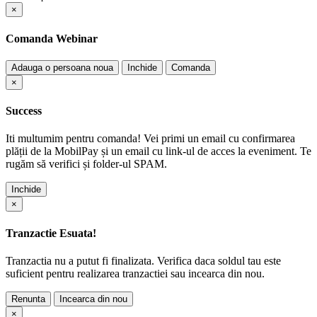
×
Comanda Webinar
Adauga o persoana noua
Inchide
Comanda
×
Success
Iti multumim pentru comanda! Vei primi un email cu confirmarea
plății de la MobilPay și un email cu link-ul de acces la eveniment. Te
rugăm să verifici și folder-ul SPAM.
Inchide
×
Tranzactie Esuata!
Tranzactia nu a putut fi finalizata. Verifica daca soldul tau este
suficient pentru realizarea tranzactiei sau incearca din nou.
Renunta
Incearca din nou
×