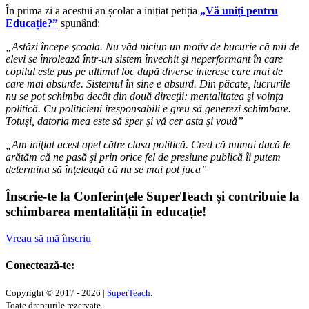
În prima zi a acestui an școlar a inițiat petiția
„Vă uniți pentru
Educație?”
spunând:
„Astăzi începe şcoala. Nu văd niciun un motiv de bucurie că mii de
elevi se înrolează într-un sistem învechit şi neperformant în care
copilul este pus pe ultimul loc după diverse interese care mai de
care mai absurde. Sistemul în sine e absurd. Din păcate, lucrurile
nu se pot schimba decât din două direcţii: mentalitatea şi voinţa
politică. Cu politicieni iresponsabili e greu să generezi schimbare.
Totuşi, datoria mea este să sper şi vă cer asta şi vouă”
„Am iniţiat acest apel către clasa politică. Cred că numai dacă le
arătăm că ne pasă şi prin orice fel de presiune publică îi putem
determina să înţeleagă că nu se mai pot juca”
Înscrie-te la Conferințele SuperTeach și contribuie la
schimbarea mentalității în educație!
Vreau să mă înscriu
Conectează-te:
Copyright © 2017 - 2026 |
SuperTeach
.
Toate drepturile rezervate.