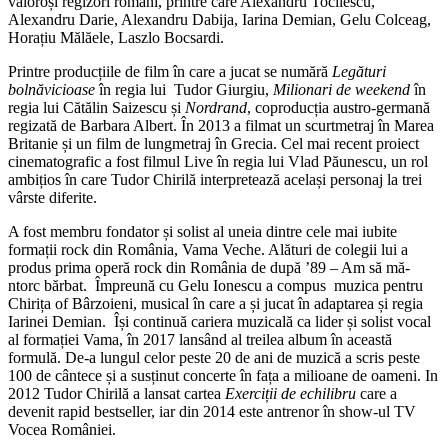
valoroși regizori români, printre care Alexandru Tocilescu,
Alexandru Darie, Alexandru Dabija, Iarina Demian, Gelu Colceag,
Horațiu Mălăele, Laszlo Bocsardi.
Printre producțiile de film în care a jucat se numără
Legături
bolnăvicioase
în regia lui Tudor Giurgiu,
Milionari de weekend
în
regia lui Cătălin Saizescu și
Nordrand
, coproducția austro-germană
regizată de Barbara Albert. În 2013 a filmat un scurtmetraj în Marea
Britanie și un film de lungmetraj în Grecia. Cel mai recent proiect
cinematografic a fost filmul Live în regia lui Vlad Păunescu, un rol
ambițios în care Tudor Chirilă interpretează același personaj la trei
vârste diferite.
A fost membru fondator și solist al uneia dintre cele mai iubite
formații rock din România, Vama Veche. Alături de colegii lui a
produs prima operă rock din România de după ’89 – Am să mă-
ntorc bărbat. Împreună cu Gelu Ionescu a compus muzica pentru
Chirița of Bârzoieni, musical în care a și jucat în adaptarea și regia
Iarinei Demian. Își continuă cariera muzicală ca lider și solist vocal
al formației Vama, în 2017 lansând al treilea album în această
formulă. De-a lungul celor peste 20 de ani de muzică a scris peste
100 de cântece și a susținut concerte în fața a milioane de oameni. In
2012 Tudor Chirilă a lansat cartea
Exerciții de echilibru
care a
devenit rapid bestseller, iar din 2014 este antrenor în show-ul TV
Vocea României.