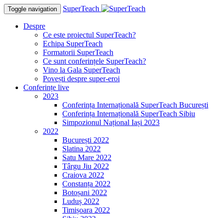
SuperTeach
Toggle navigation
Despre
Ce este proiectul SuperTeach?
Echipa SuperTeach
Formatorii SuperTeach
Ce sunt conferințele SuperTeach?
Vino la Gala SuperTeach
Povești despre super-eroi
Conferințe live
2023
Conferința Internațională SuperTeach București
Conferința Internațională SuperTeach Sibiu
Simpozionul Național Iași 2023
2022
București 2022
Slatina 2022
Satu Mare 2022
Târgu Jiu 2022
Craiova 2022
Constanța 2022
Botoșani 2022
Luduș 2022
Timișoara 2022