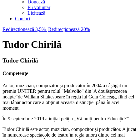
Donează
Fii voluntar
Licitează
Contact
Redirecționează 3,5%
Redirecționează 20%
Tudor Chirilă
Tudor Chirilă
Competențe
Actor, muzician, compozitor și producător în 2004 a câștigat un
premiu UNITER pentru rolul "Malvolio" din 'A douăsprezecea
noapte"de William Shakespeare în regia lui Gelu Colceag, fiind cel
mai tânăr actor care a obținut această distincție până în acel
moment.
În 9 septembrie 2019 a inițiat petiția „Vă uniți pentru Educație?”
Tudor Chirilă este actor, muzician, compozitor și producător. A jucat
în numeroase spectacole de teatru în regia unora dintre cei mai