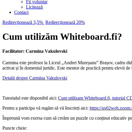
Fii voluntar
Licitează
Contact
Redirecționează 3,5%
Redirecționează 20%
Cum utilizăm Whiteboard.fi?
Facilitator: Carmina Vakulovski
Carmina este profesor la Liceul „Andrei Mureșanu” Brașov, cadru didact
activat și în domeniul juridic. Este mentor de practică pentru elevii de
Detalii despre Carmina Vakulovski
Tutorialul este disponibil aici:
Cum utilizam Whiteboard.fi, tutorial C
Pentru a participa vă rugăm să vă înscrieți aici:
https://us02web.zo
Împreună vom exersa cum să creăm un puzzle cu conținut educativ pentru
Puncte cheie: