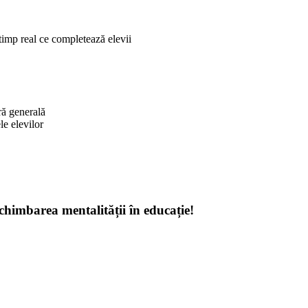
timp real ce completează elevii
ră generală
le elevilor
schimbarea mentalității în educație!