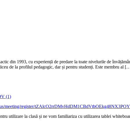
ic din 1993, cu experiență de predare la toate nivelurile de învățământ,
 liceu de la profilul pedagogic, dar și pentru studenți. Este membru al [
DV (1)
om.us/meeting/register/tZAlcO2rrDMvHdDM1CBdVtbOEkg48NX3PO
 utilizare la clasă și ne vom familiariza cu utilizarea tablei whiteboar