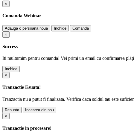
×
Comanda Webinar
Adauga o persoana noua
Inchide
Comanda
×
Success
Iti multumim pentru comanda! Vei primi un email cu confirmarea plății
Inchide
×
Tranzactie Esuata!
Tranzactia nu a putut fi finalizata. Verifica daca soldul tau este suficie
Renunta
Incearca din nou
×
Tranzactie in procesare!