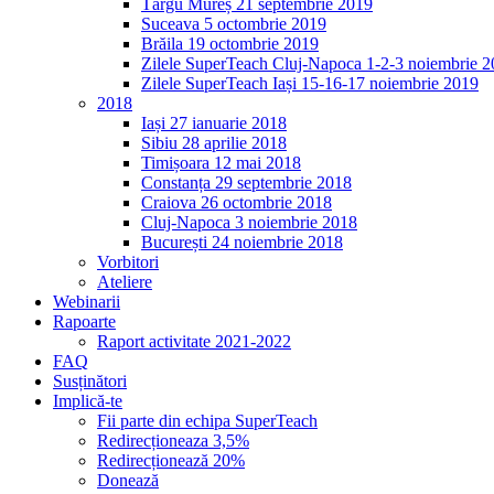
Târgu Mureș 21 septembrie 2019
Suceava 5 octombrie 2019
Brăila 19 octombrie 2019
Zilele SuperTeach Cluj-Napoca 1-2-3 noiembrie 
Zilele SuperTeach Iași 15-16-17 noiembrie 2019
2018
Iași 27 ianuarie 2018
Sibiu 28 aprilie 2018
Timișoara 12 mai 2018
Constanța 29 septembrie 2018
Craiova 26 octombrie 2018
Cluj-Napoca 3 noiembrie 2018
București 24 noiembrie 2018
Vorbitori
Ateliere
Webinarii
Rapoarte
Raport activitate 2021-2022
FAQ
Susținători
Implică-te
Fii parte din echipa SuperTeach
Redirecționeaza 3,5%
Redirecționează 20%
Donează