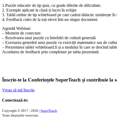
1.Puzzle educativ de tip quiz, cu grade diferite de dificultate.
2. Exemple aplicate la clasă și lucru în echipe
3. Tablă online de tip whiteboard pe care cadrul didactic urmărește în 
4. Feedback cules de la toți elevii într-un singur document.
Agendă Webinar:
– Moment de conectare
– Rezolvarea unui puzzle cu întrebări de cultură generală
– Exersarea generării unui puzzle cu exerciții matematice sau de cultu
– Prezentarea tablei whiteboard.fi și a modului în care se deschid table
Acordarea de feedback prin completare pe tabla prezentată.
Înscrie-te la Conferințele SuperTeach și contribuie la 
Vreau să mă înscriu
Conectează-te:
Copyright © 2017 - 2026 |
SuperTeach
.
Toate drepturile rezervate.