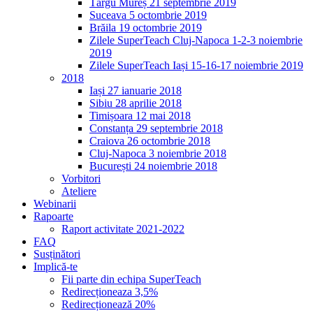
Târgu Mureș 21 septembrie 2019
Suceava 5 octombrie 2019
Brăila 19 octombrie 2019
Zilele SuperTeach Cluj-Napoca 1-2-3 noiembrie
2019
Zilele SuperTeach Iași 15-16-17 noiembrie 2019
2018
Iași 27 ianuarie 2018
Sibiu 28 aprilie 2018
Timișoara 12 mai 2018
Constanța 29 septembrie 2018
Craiova 26 octombrie 2018
Cluj-Napoca 3 noiembrie 2018
București 24 noiembrie 2018
Vorbitori
Ateliere
Webinarii
Rapoarte
Raport activitate 2021-2022
FAQ
Susținători
Implică-te
Fii parte din echipa SuperTeach
Redirecționeaza 3,5%
Redirecționează 20%