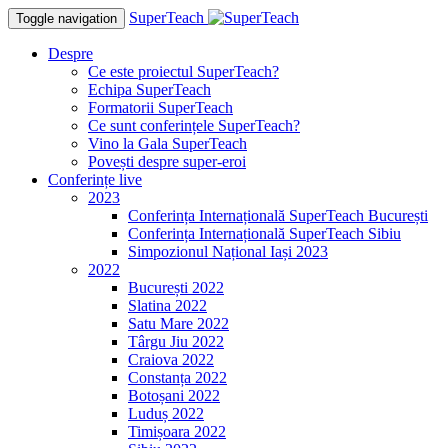
SuperTeach
Toggle navigation
Despre
Ce este proiectul SuperTeach?
Echipa SuperTeach
Formatorii SuperTeach
Ce sunt conferințele SuperTeach?
Vino la Gala SuperTeach
Povești despre super-eroi
Conferințe live
2023
Conferința Internațională SuperTeach București
Conferința Internațională SuperTeach Sibiu
Simpozionul Național Iași 2023
2022
București 2022
Slatina 2022
Satu Mare 2022
Târgu Jiu 2022
Craiova 2022
Constanța 2022
Botoșani 2022
Luduș 2022
Timișoara 2022