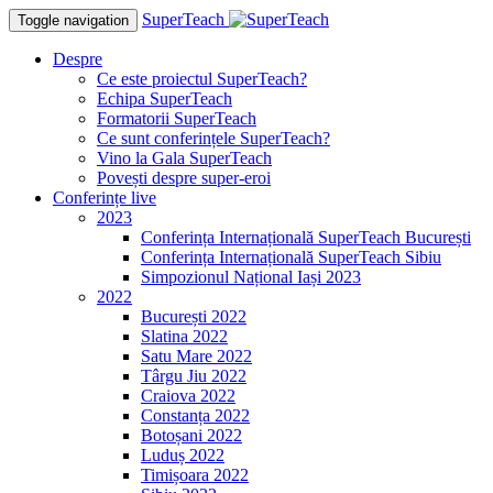
SuperTeach
Toggle navigation
Despre
Ce este proiectul SuperTeach?
Echipa SuperTeach
Formatorii SuperTeach
Ce sunt conferințele SuperTeach?
Vino la Gala SuperTeach
Povești despre super-eroi
Conferințe live
2023
Conferința Internațională SuperTeach București
Conferința Internațională SuperTeach Sibiu
Simpozionul Național Iași 2023
2022
București 2022
Slatina 2022
Satu Mare 2022
Târgu Jiu 2022
Craiova 2022
Constanța 2022
Botoșani 2022
Luduș 2022
Timișoara 2022