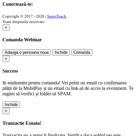
Conectează-te:
Copyright © 2017 - 2026 |
SuperTeach
.
Toate drepturile rezervate.
×
Comanda Webinar
Adauga o persoana noua
Inchide
Comanda
×
Success
Iti multumim pentru comanda! Vei primi un email cu confirmarea
plății de la MobilPay și un email cu link-ul de acces la eveniment. Te
rugăm să verifici și folder-ul SPAM.
Inchide
×
Tranzactie Esuata!
Tranzactia nu a putut fi finalizata. Verifica daca soldul tau este