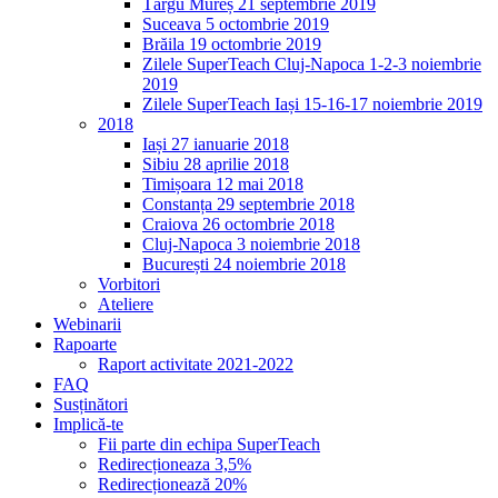
Târgu Mureș 21 septembrie 2019
Suceava 5 octombrie 2019
Brăila 19 octombrie 2019
Zilele SuperTeach Cluj-Napoca 1-2-3 noiembrie
2019
Zilele SuperTeach Iași 15-16-17 noiembrie 2019
2018
Iași 27 ianuarie 2018
Sibiu 28 aprilie 2018
Timișoara 12 mai 2018
Constanța 29 septembrie 2018
Craiova 26 octombrie 2018
Cluj-Napoca 3 noiembrie 2018
București 24 noiembrie 2018
Vorbitori
Ateliere
Webinarii
Rapoarte
Raport activitate 2021-2022
FAQ
Susținători
Implică-te
Fii parte din echipa SuperTeach
Redirecționeaza 3,5%
Redirecționează 20%