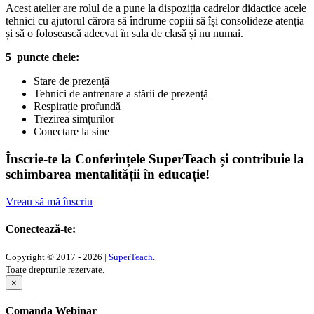
Acest atelier are rolul de a pune la dispoziția cadrelor didactice acele
tehnici cu ajutorul cărora să îndrume copiii să își consolideze atenția
și să o folosească adecvat în sala de clasă și nu numai.
5 puncte cheie:
Stare de prezență
Tehnici de antrenare a stării de prezență
Respirație profundă
Trezirea simțurilor
Conectare la sine
Înscrie-te la Conferințele SuperTeach și contribuie la
schimbarea mentalității în educație!
Vreau să mă înscriu
Conectează-te:
Copyright © 2017 - 2026 |
SuperTeach
.
Toate drepturile rezervate.
×
Comanda Webinar