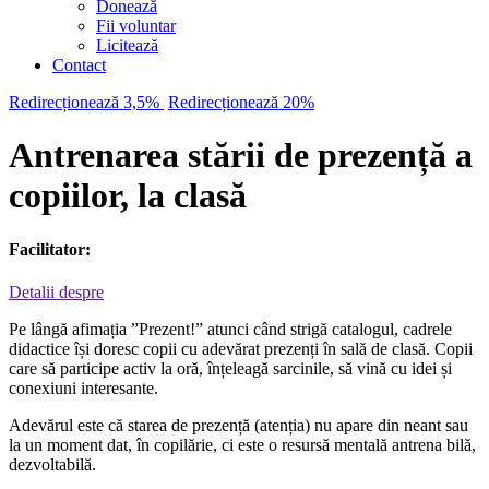
Donează
Fii voluntar
Licitează
Contact
Redirecționează 3,5%
Redirecționează 20%
Antrenarea stării de prezență a
copiilor, la clasă
Facilitator:
Detalii despre
Pe lângă afimația ”Prezent!” atunci când strigă catalogul, cadrele
didactice își doresc copii cu adevărat prezenți în sală de clasă. Copii
care să participe activ la oră, înțeleagă sarcinile, să vină cu idei și
conexiuni interesante.
Adevărul este că starea de prezență (atenția) nu apare din neant sau
la un moment dat, în copilărie, ci este o resursă mentală antrena bilă,
dezvoltabilă.