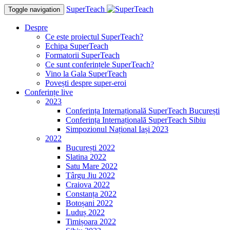
SuperTeach
Toggle navigation
Despre
Ce este proiectul SuperTeach?
Echipa SuperTeach
Formatorii SuperTeach
Ce sunt conferințele SuperTeach?
Vino la Gala SuperTeach
Povești despre super-eroi
Conferințe live
2023
Conferința Internațională SuperTeach București
Conferința Internațională SuperTeach Sibiu
Simpozionul Național Iași 2023
2022
București 2022
Slatina 2022
Satu Mare 2022
Târgu Jiu 2022
Craiova 2022
Constanța 2022
Botoșani 2022
Luduș 2022
Timișoara 2022