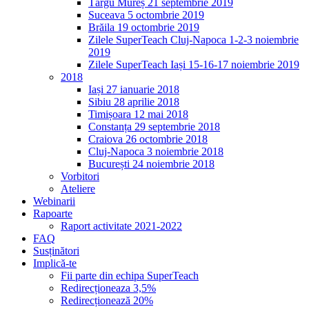
Târgu Mureș 21 septembrie 2019
Suceava 5 octombrie 2019
Brăila 19 octombrie 2019
Zilele SuperTeach Cluj-Napoca 1-2-3 noiembrie
2019
Zilele SuperTeach Iași 15-16-17 noiembrie 2019
2018
Iași 27 ianuarie 2018
Sibiu 28 aprilie 2018
Timișoara 12 mai 2018
Constanța 29 septembrie 2018
Craiova 26 octombrie 2018
Cluj-Napoca 3 noiembrie 2018
București 24 noiembrie 2018
Vorbitori
Ateliere
Webinarii
Rapoarte
Raport activitate 2021-2022
FAQ
Susținători
Implică-te
Fii parte din echipa SuperTeach
Redirecționeaza 3,5%
Redirecționează 20%