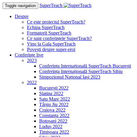
SuperTeach
Toggle navigation
Despre
Ce este proiectul SuperTeach?
Echipa SuperTeach
Formatorii SuperTeach
Ce sunt conferințele SuperTeach?
Vino la Gala SuperTeach
Povești despre super-eroi
Conferințe live
2023
Conferința Internațională SuperTeach București
Conferința Internațională SuperTeach Sibiu
Simpozionul Național Iași 2023
2022
București 2022
Slatina 2022
Satu Mare 2022
Târgu Jiu 2022
Craiova 2022
Constanța 2022
Botoșani 2022
Luduș 2022
Timișoara 2022