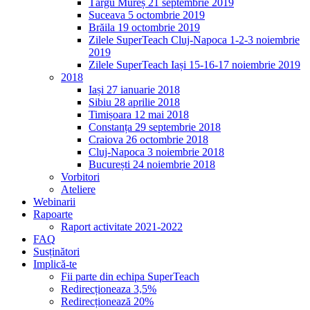
Târgu Mureș 21 septembrie 2019
Suceava 5 octombrie 2019
Brăila 19 octombrie 2019
Zilele SuperTeach Cluj-Napoca 1-2-3 noiembrie
2019
Zilele SuperTeach Iași 15-16-17 noiembrie 2019
2018
Iași 27 ianuarie 2018
Sibiu 28 aprilie 2018
Timișoara 12 mai 2018
Constanța 29 septembrie 2018
Craiova 26 octombrie 2018
Cluj-Napoca 3 noiembrie 2018
București 24 noiembrie 2018
Vorbitori
Ateliere
Webinarii
Rapoarte
Raport activitate 2021-2022
FAQ
Susținători
Implică-te
Fii parte din echipa SuperTeach
Redirecționeaza 3,5%
Redirecționează 20%