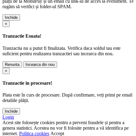
plății de la MobilPay și un email cu link-ul de acces la eveniment. Te
rugăm să verifici și folder-ul SPAM.
Inchide
×
Tranzactie Esuata!
Tranzactia nu a putut fi finalizata. Verifica daca soldul tau este
suficient pentru realizarea tranzactiei sau incearca din nou.
Renunta
Incearca din nou
×
Tranzactie in procesare!
Plata este în curs de procesare. După confirmare, veți primi pe email
detaliile plății.
Inchide
Login
Acest site folosește cookies pentru a preveni fraudele și pentru a
genera statistici. Acestea nu vor fi folosite pentru a vă identifica pe
internet.
Politica cookies
Accept