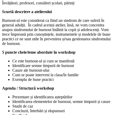
Învățători, profesori, consilieri școlari, părinți
Scurtă descriere a atelierului
Burnout-ul este considerat ca fiind un sindrom de care suferă în
general adulții. În cadrul acestui atelier, însă, ne vom concentra
asupra sindromului de burnout întâlnit la copii și adolescenți. Vom
trece împreună prin cunoștințele, instrumentele și modelele de bune
practici ce ne sunt utile în prevenirea și/sau gestionarea sindromului
de burnout.
5 puncte cheie/teme abordate în workshop
Ce este burnout-ul și cum se manifestă
Identificare semne timpurii de burnout
Cauze ale burnout-ului
Cum se poate interveni la clasa/în familie
Exemplu de bune practici
Agenda / Structură workshop
Prezentare și identificarea așteptărilor
Identificarea elementelor de burnout, semne timpurii și cauze
Studii de caz
Concluzii, întrebări și răspunsuri