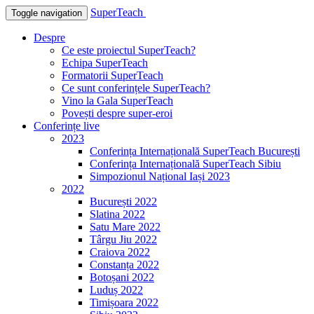
SuperTeach
Toggle navigation
Despre
Ce este proiectul SuperTeach?
Echipa SuperTeach
Formatorii SuperTeach
Ce sunt conferințele SuperTeach?
Vino la Gala SuperTeach
Povești despre super-eroi
Conferințe live
2023
Conferința Internațională SuperTeach București
Conferința Internațională SuperTeach Sibiu
Simpozionul Național Iași 2023
2022
București 2022
Slatina 2022
Satu Mare 2022
Târgu Jiu 2022
Craiova 2022
Constanța 2022
Botoșani 2022
Luduș 2022
Timișoara 2022