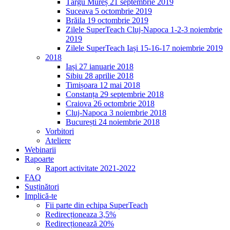
Târgu Mureș 21 septembrie 2019
Suceava 5 octombrie 2019
Brăila 19 octombrie 2019
Zilele SuperTeach Cluj-Napoca 1-2-3 noiembrie
2019
Zilele SuperTeach Iași 15-16-17 noiembrie 2019
2018
Iași 27 ianuarie 2018
Sibiu 28 aprilie 2018
Timișoara 12 mai 2018
Constanța 29 septembrie 2018
Craiova 26 octombrie 2018
Cluj-Napoca 3 noiembrie 2018
București 24 noiembrie 2018
Vorbitori
Ateliere
Webinarii
Rapoarte
Raport activitate 2021-2022
FAQ
Susținători
Implică-te
Fii parte din echipa SuperTeach
Redirecționeaza 3,5%
Redirecționează 20%