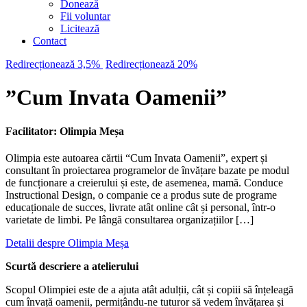
Donează
Fii voluntar
Licitează
Contact
Redirecționează 3,5%
Redirecționează 20%
”Cum Invata Oamenii”
Facilitator: Olimpia Meșa
Olimpia este autoarea cărtii “Cum Invata Oamenii”, expert și
consultant în proiectarea programelor de învățare bazate pe modul
de funcționare a creierului și este, de asemenea, mamă. Conduce
Instructional Design, o companie ce a produs sute de programe
educaționale de succes, livrate atât online cât și personal, într-o
varietate de limbi. Pe lângă consultarea organizațiilor […]
Detalii despre Olimpia Meșa
Scurtă descriere a atelierului
Scopul Olimpiei este de a ajuta atât adulții, cât și copiii să înțeleagă
cum învață oamenii, permițându-ne tuturor să vedem învățarea și