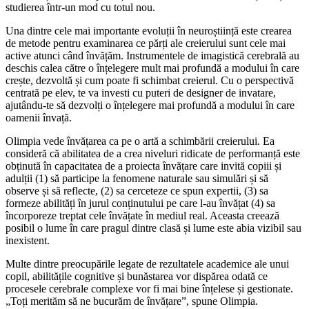
studierea într-un mod cu totul nou.
Una dintre cele mai importante evoluții în neuroștiință este crearea
de metode pentru examinarea ce părți ale creierului sunt cele mai
active atunci când învățăm. Instrumentele de imagistică cerebrală au
deschis calea către o înțelegere mult mai profundă a modului în care
crește, dezvoltă și cum poate fi schimbat creierul. Cu o perspectivă
centrată pe elev, te va investi cu puteri de designer de invatare,
ajutându-te să dezvolți o înțelegere mai profundă a modului în care
oamenii învață.
Olimpia vede învățarea ca pe o artă a schimbării creierului. Ea
consideră că abilitatea de a crea niveluri ridicate de performanță este
obținută în capacitatea de a proiecta învățare care invită copiii și
adulții (1) să participe la fenomene naturale sau simulări și să
observe și să reflecte, (2) sa cerceteze ce spun expertii, (3) sa
formeze abilități în jurul conținutului pe care l-au învățat (4) sa
încorporeze treptat cele învățate în mediul real. Aceasta creează
posibil o lume în care pragul dintre clasă și lume este abia vizibil sau
inexistent.
Multe dintre preocupările legate de rezultatele academice ale unui
copil, abilitățile cognitive și bunăstarea vor dispărea odată ce
procesele cerebrale complexe vor fi mai bine înțelese și gestionate.
„Toți merităm să ne bucurăm de învățare”, spune Olimpia.