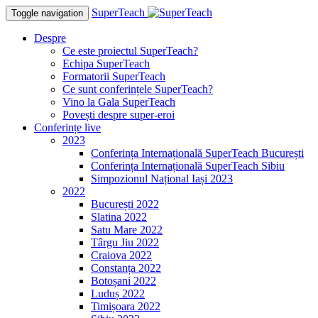
SuperTeach
Toggle navigation
Despre
Ce este proiectul SuperTeach?
Echipa SuperTeach
Formatorii SuperTeach
Ce sunt conferințele SuperTeach?
Vino la Gala SuperTeach
Povești despre super-eroi
Conferințe live
2023
Conferința Internațională SuperTeach București
Conferința Internațională SuperTeach Sibiu
Simpozionul Național Iași 2023
2022
București 2022
Slatina 2022
Satu Mare 2022
Târgu Jiu 2022
Craiova 2022
Constanța 2022
Botoșani 2022
Luduș 2022
Timișoara 2022