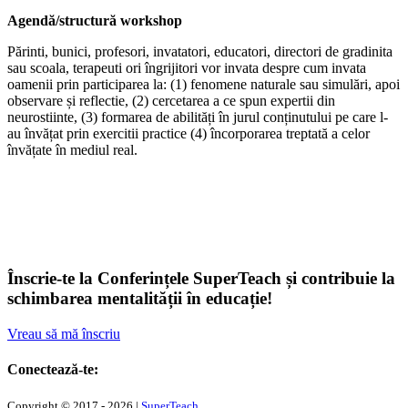
Agendă/structură workshop
Părinti, bunici, profesori, invatatori, educatori, directori de gradinita
sau scoala, terapeuti ori îngrijitori vor invata despre cum invata
oamenii prin participarea la: (1) fenomene naturale sau simulări, apoi
observare și reflectie, (2) cercetarea a ce spun expertii din
neurostiinte, (3) formarea de abilități în jurul conținutului pe care l-
au învățat prin exercitii practice (4) încorporarea treptată a celor
învățate în mediul real.
Înscrie-te la Conferințele SuperTeach și contribuie la
schimbarea mentalității în educație!
Vreau să mă înscriu
Conectează-te:
Copyright © 2017 - 2026 |
SuperTeach
.