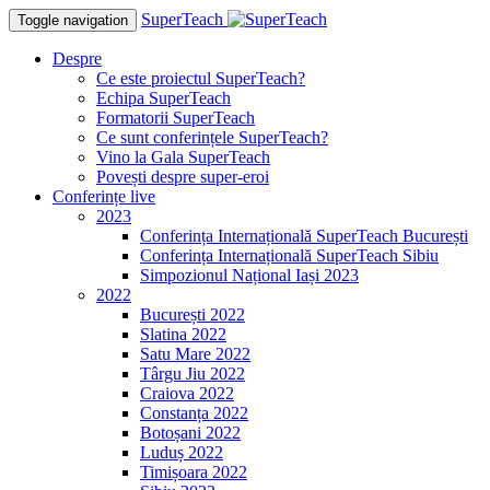
SuperTeach
Toggle navigation
Despre
Ce este proiectul SuperTeach?
Echipa SuperTeach
Formatorii SuperTeach
Ce sunt conferințele SuperTeach?
Vino la Gala SuperTeach
Povești despre super-eroi
Conferințe live
2023
Conferința Internațională SuperTeach București
Conferința Internațională SuperTeach Sibiu
Simpozionul Național Iași 2023
2022
București 2022
Slatina 2022
Satu Mare 2022
Târgu Jiu 2022
Craiova 2022
Constanța 2022
Botoșani 2022
Luduș 2022
Timișoara 2022