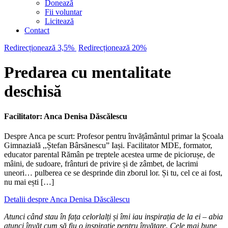
Donează
Fii voluntar
Licitează
Contact
Redirecționează 3,5%
Redirecționează 20%
Predarea cu mentalitate
deschisă
Facilitator: Anca Denisa Dăscălescu
Despre Anca pe scurt: Profesor pentru învățâmântul primar la Școala
Gimnazială ,,Ștefan Bârsănescu” Iași. Facilitator MDE, formator,
educator parental Rămân pe treptele acestea urme de piciorușe, de
mâini, de sudoare, frânturi de privire și de zâmbet, de lacrimi
uneori… pulberea ce se desprinde din zborul lor. Și tu, cel ce ai fost,
nu mai ești […]
Detalii despre Anca Denisa Dăscălescu
Atunci când stau în fața celorlalți și îmi iau inspirația de la ei – abia
atunci învăț cum să fiu o inspirație pentru învățare. Cele mai bune