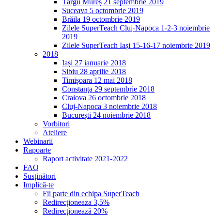
Târgu Mureș 21 septembrie 2019
Suceava 5 octombrie 2019
Brăila 19 octombrie 2019
Zilele SuperTeach Cluj-Napoca 1-2-3 noiembrie
2019
Zilele SuperTeach Iași 15-16-17 noiembrie 2019
2018
Iași 27 ianuarie 2018
Sibiu 28 aprilie 2018
Timișoara 12 mai 2018
Constanța 29 septembrie 2018
Craiova 26 octombrie 2018
Cluj-Napoca 3 noiembrie 2018
București 24 noiembrie 2018
Vorbitori
Ateliere
Webinarii
Rapoarte
Raport activitate 2021-2022
FAQ
Susținători
Implică-te
Fii parte din echipa SuperTeach
Redirecționeaza 3,5%
Redirecționează 20%