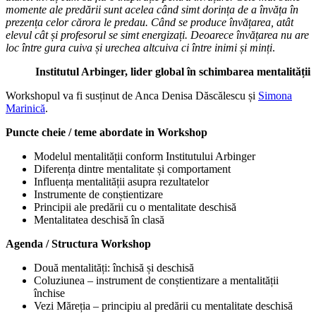
momente ale predării sunt acelea când simt dorința de a învăța în
prezența celor cărora le predau. Când se produce învățarea, atât
elevul cât și profesorul se simt energizați. Deoarece învățarea nu are
loc între gura cuiva și urechea altcuiva ci între inimi și minți
.
Institutul Arbinger, lider global în schimbarea mentalității
Workshopul va fi susținut de Anca Denisa Dăscălescu și
Simona
Marinică
.
Puncte cheie / teme abordate in Workshop
Modelul mentalității conform Institutului Arbinger
Diferența dintre mentalitate și comportament
Influența mentalității asupra rezultatelor
Instrumente de conștientizare
Principii ale predării cu o mentalitate deschisă
Mentalitatea deschisă în clasă
Agenda / Structura Workshop
Două mentalități: închisă și deschisă
Coluziunea – instrument de conștientizare a mentalității
închise
Vezi Măreția – principiu al predării cu mentalitate deschisă