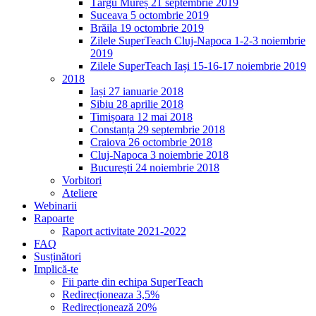
Târgu Mureș 21 septembrie 2019
Suceava 5 octombrie 2019
Brăila 19 octombrie 2019
Zilele SuperTeach Cluj-Napoca 1-2-3 noiembrie
2019
Zilele SuperTeach Iași 15-16-17 noiembrie 2019
2018
Iași 27 ianuarie 2018
Sibiu 28 aprilie 2018
Timișoara 12 mai 2018
Constanța 29 septembrie 2018
Craiova 26 octombrie 2018
Cluj-Napoca 3 noiembrie 2018
București 24 noiembrie 2018
Vorbitori
Ateliere
Webinarii
Rapoarte
Raport activitate 2021-2022
FAQ
Susținători
Implică-te
Fii parte din echipa SuperTeach
Redirecționeaza 3,5%
Redirecționează 20%