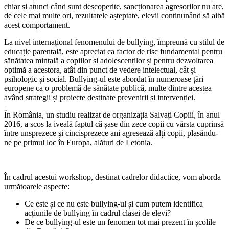
chiar și atunci când sunt descoperite, sancționarea agresorilor nu are,
de cele mai multe ori, rezultatele așteptate, elevii continunând să aibă
acest comportament.
La nivel internațional fenomenului de bullying, împreună cu stilul de
educație parentală, este apreciat ca factor de risc fundamental pentru
sănătatea mintală a copiilor și adolescenților și pentru dezvoltarea
optimă a acestora, atât din punct de vedere intelectual, cât și
psihologic și social. Bullying-ul este abordat în numeroase țări
europene ca o problemă de sănătate publică, multe dintre acestea
având strategii și proiecte destinate prevenirii și intervenției.
În România, un studiu realizat de organizația Salvați Copiii, în anul
2016, a scos la iveală faptul că șase din zece copii cu vârsta cuprinsă
între unsprezece şi cincisprezece ani agresează alţi copii, plasându-
ne pe primul loc în Europa, alături de Letonia.
În cadrul acestui workshop, destinat cadrelor didactice, vom aborda
următoarele aspecte:
Ce este și ce nu este bullying-ul și cum putem identifica
acțiunile de bullying în cadrul clasei de elevi?
De ce bullying-ul este un fenomen tot mai prezent în școlile