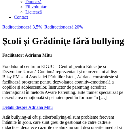
Donează
Fii voluntar
Licitează
Contact
Redirecționează 3,5%
Redirecționează 20%
Școli și Grădinițe fără bullying
Facilitator: Adriana Mitu
Fondator al centrului EDUC – Centrul pentru Educație și
Dezvoltare Umană Continuă reprezentant și reprezentant al Itsy
Bitsy FM si al Asociatiei Părintilor Isteti, Adriana construiește și
facilitează programe pentru dezvoltarea cognitiv-emoțională a
copiilor și adolescenților. Instructor de parenting acreditat
internațional în metoda Aware Parenting. Este trainer specializat pe
dezvoltarea emoțională și psihoterapeut în formare în […]
Detalii despre Adriana Mitu
Atât bullying-ul cât și ciberbullying-ul sunt probleme frecvent
întâlnite în școli, care sunt greu de gestionat de către cadrele
didactice, deoarece cazurile de abuz nu sunt descoperite imediat și