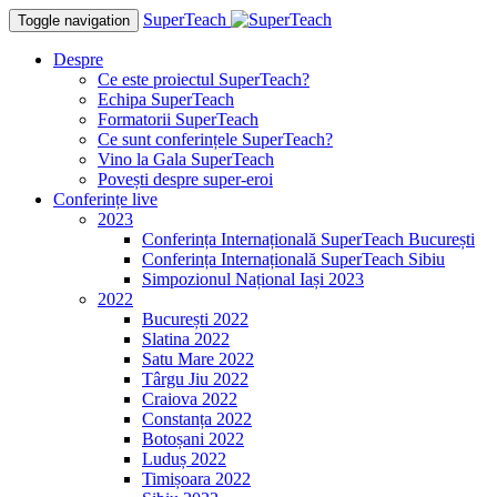
SuperTeach
Toggle navigation
Despre
Ce este proiectul SuperTeach?
Echipa SuperTeach
Formatorii SuperTeach
Ce sunt conferințele SuperTeach?
Vino la Gala SuperTeach
Povești despre super-eroi
Conferințe live
2023
Conferința Internațională SuperTeach București
Conferința Internațională SuperTeach Sibiu
Simpozionul Național Iași 2023
2022
București 2022
Slatina 2022
Satu Mare 2022
Târgu Jiu 2022
Craiova 2022
Constanța 2022
Botoșani 2022
Luduș 2022
Timișoara 2022