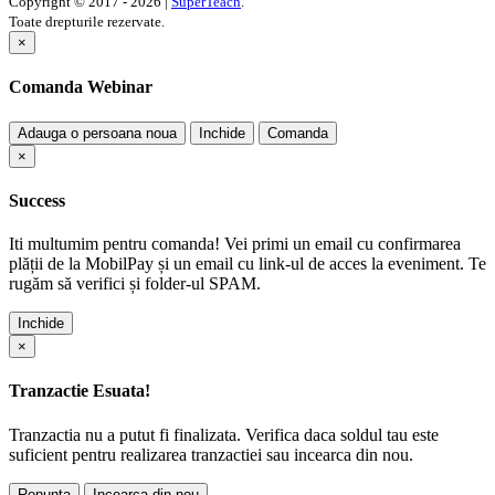
Copyright © 2017 - 2026 |
SuperTeach
.
Toate drepturile rezervate.
×
Comanda Webinar
Adauga o persoana noua
Inchide
Comanda
×
Success
Iti multumim pentru comanda! Vei primi un email cu confirmarea
plății de la MobilPay și un email cu link-ul de acces la eveniment. Te
rugăm să verifici și folder-ul SPAM.
Inchide
×
Tranzactie Esuata!
Tranzactia nu a putut fi finalizata. Verifica daca soldul tau este
suficient pentru realizarea tranzactiei sau incearca din nou.
Renunta
Incearca din nou