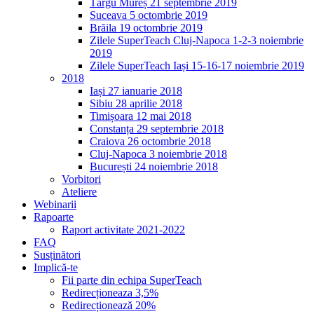
Târgu Mureș 21 septembrie 2019
Suceava 5 octombrie 2019
Brăila 19 octombrie 2019
Zilele SuperTeach Cluj-Napoca 1-2-3 noiembrie
2019
Zilele SuperTeach Iași 15-16-17 noiembrie 2019
2018
Iași 27 ianuarie 2018
Sibiu 28 aprilie 2018
Timișoara 12 mai 2018
Constanța 29 septembrie 2018
Craiova 26 octombrie 2018
Cluj-Napoca 3 noiembrie 2018
București 24 noiembrie 2018
Vorbitori
Ateliere
Webinarii
Rapoarte
Raport activitate 2021-2022
FAQ
Susținători
Implică-te
Fii parte din echipa SuperTeach
Redirecționeaza 3,5%
Redirecționează 20%