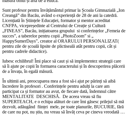
măsură omul și arta de a educa.
Sunt profesor pentru învățământul primar la Școala Gimnazială „Ion
Creangă” din Bacău, având o experiență de 28 de ani la catedră.
Licențiată în Științele Educației, formator și mentor acreditat
CNFPA, vicepreședinte al Centrului de Creație și Cultură
„FINEAS”, Bacău, inițiatoarea grupului si conferințelor „Femeia de
succes”, a taberelor pentru copii „PhotoZoom” si „
HappySumerDays”, creator al ORARULUI PERSONALIZAT(
pentru zile de școală lipsite de plictiseală atât pentru copii, cât și
pentru cadrele didactice).
Iubesc echilibrul! Îmi place să caut și să implementez strategii care
să îi ajute pe copii în formarea caracterului și în descoperirea plăcerii
de a învața, în egală măsură.
În ultimii ani, preocuparea mea a fost să-i ajut pe părinți să aibă
încredere în profesori . Conferințele pentru adulți la care am
participat ca și formator au avut, de fiecare dată, îndemnul către
MENTALITATE DESCHISĂ. De aceea vreau să fiu
SUPERTEACH, e o echipa alături de care îmi găsesc prilejul să mă
dezvolt, adăugând ființei mele, pe toate planurile, BUCURIE, fără
de care nu pot, nu știu, nu vreau să învăț ceva pe cineva vreodată …