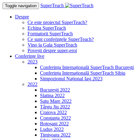
SuperTeach
Toggle navigation
Despre
Ce este proiectul SuperTeach?
Echipa SuperTeach
Formatorii SuperTeach
Ce sunt conferințele SuperTeach?
Vino la Gala SuperTeach
Povești despre super-eroi
Conferințe live
2023
Conferința Internațională SuperTeach București
Conferința Internațională SuperTeach Sibiu
Simpozionul Național Iași 2023
2022
București 2022
Slatina 2022
Satu Mare 2022
Târgu Jiu 2022
Craiova 2022
Constanța 2022
Botoșani 2022
Luduș 2022
Timișoara 2022