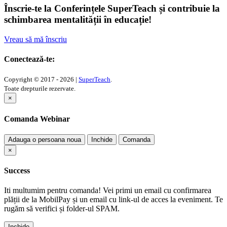
Înscrie-te la Conferințele SuperTeach și contribuie la
schimbarea mentalității în educație!
Vreau să mă înscriu
Conectează-te:
Copyright © 2017 - 2026 |
SuperTeach
.
Toate drepturile rezervate.
×
Comanda Webinar
Adauga o persoana noua
Inchide
Comanda
×
Success
Iti multumim pentru comanda! Vei primi un email cu confirmarea
plății de la MobilPay și un email cu link-ul de acces la eveniment. Te
rugăm să verifici și folder-ul SPAM.
Inchide