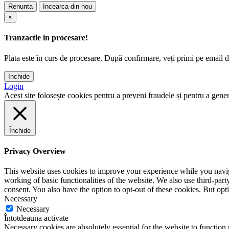
Renunta
Incearca din nou
×
Tranzactie in procesare!
Plata este în curs de procesare. După confirmare, veți primi pe email det
Inchide
Login
Acest site folosește cookies pentru a preveni fraudele și pentru a genera
Închide
Privacy Overview
This website uses cookies to improve your experience while you navigat
working of basic functionalities of the website. We also use third-pa
consent. You also have the option to opt-out of these cookies. But op
Necessary
Necessary
Întotdeauna activate
Necessary cookies are absolutely essential for the website to function 