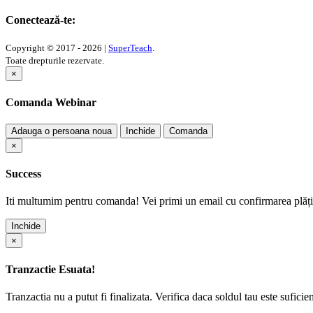
Conectează-te:
Copyright © 2017 - 2026 |
SuperTeach
.
Toate drepturile rezervate.
×
Comanda Webinar
Adauga o persoana noua
Inchide
Comanda
×
Success
Iti multumim pentru comanda! Vei primi un email cu confirmarea plății
Inchide
×
Tranzactie Esuata!
Tranzactia nu a putut fi finalizata. Verifica daca soldul tau este suficie