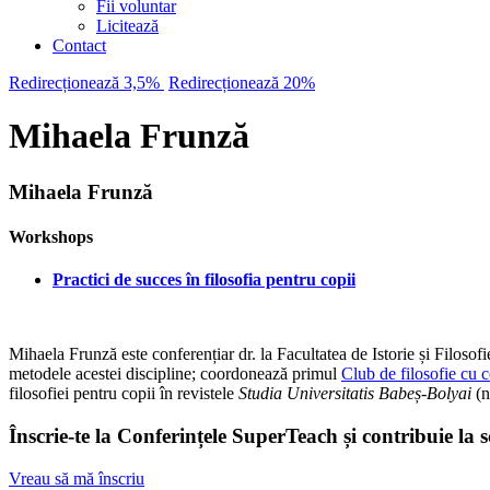
Fii voluntar
Licitează
Contact
Redirecționează 3,5%
Redirecționează 20%
Mihaela Frunză
Mihaela Frunză
Workshops
Practici de succes în filosofia pentru copii
Mihaela Frunză este conferențiar dr. la Facultatea de Istorie și Filos
metodele acestei discipline; coordonează primul
Club de filosofie cu c
filosofiei pentru copii în revistele
Studia Universitatis Babeș-Bolyai
(n
Înscrie-te la Conferințele SuperTeach și contribuie la 
Vreau să mă înscriu