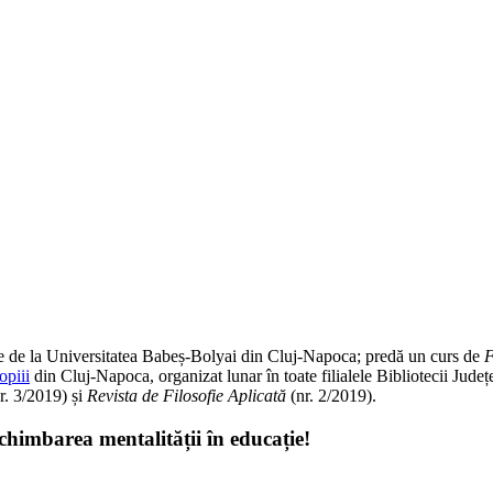
ofie de la Universitatea Babeș-Bolyai din Cluj-Napoca; predă un curs de
F
opiii
din Cluj-Napoca, organizat lunar în toate filialele Bibliotecii J
r. 3/2019) și
Revista de Filosofie Aplicată
(nr. 2/2019).
schimbarea mentalității în educație!