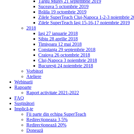
Târgu Mureș 21 septembrie 2019
Suceava 5 octombrie 2019
Brăila 19 octombrie 2019
Zilele SuperTeach Cluj-Napoca 1-2-3 noiembrie 
Zilele SuperTeach Iași 15-16-17 noiembrie 2019
2018
Iași 27 ianuarie 2018
Sibiu 28 aprilie 2018
Timișoara 12 mai 2018
Constanța 29 septembrie 2018
Craiova 26 octombrie 2018
Cluj-Napoca 3 noiembrie 2018
București 24 noiembrie 2018
Vorbitori
Ateliere
Webinarii
Rapoarte
Raport activitate 2021-2022
FAQ
Susținători
Implică-te
Fii parte din echipa SuperTeach
Redirecționeaza 3,5%
Redirecționează 20%
Donează