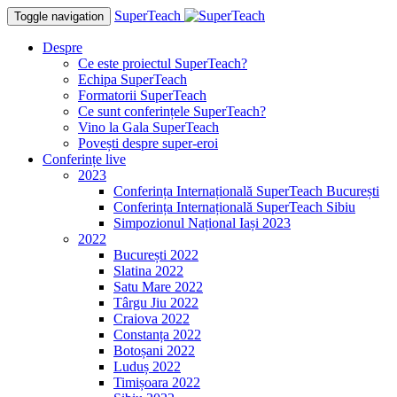
SuperTeach
Toggle navigation
Despre
Ce este proiectul SuperTeach?
Echipa SuperTeach
Formatorii SuperTeach
Ce sunt conferințele SuperTeach?
Vino la Gala SuperTeach
Povești despre super-eroi
Conferințe live
2023
Conferința Internațională SuperTeach București
Conferința Internațională SuperTeach Sibiu
Simpozionul Național Iași 2023
2022
București 2022
Slatina 2022
Satu Mare 2022
Târgu Jiu 2022
Craiova 2022
Constanța 2022
Botoșani 2022
Luduș 2022
Timișoara 2022