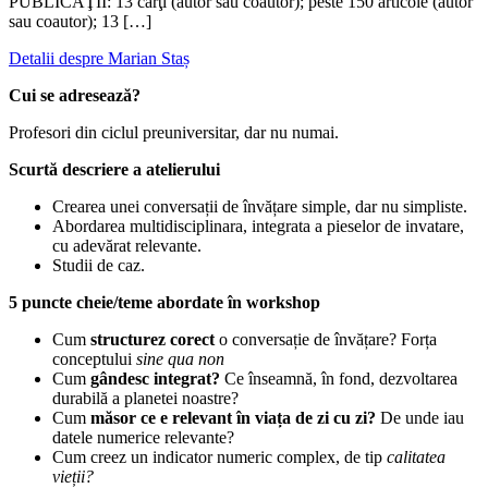
PUBLICAŢII: 13 cărţi (autor sau coautor); peste 150 articole (autor
sau coautor); 13 […]
Detalii despre Marian Staș
Cui se adresează?
Profesori din ciclul preuniversitar, dar nu numai.
Scurtă descriere a atelierului
Crearea unei conversații de învățare simple, dar nu simpliste.
Abordarea multidisciplinara, integrata a pieselor de invatare,
cu adevărat relevante.
Studii de caz.
5 puncte cheie/teme abordate în workshop
Cum
structurez corect
o conversație de învățare? Forța
conceptului
sine qua non
Cum
gândesc integrat?
Ce înseamnă, în fond, dezvoltarea
durabilă a planetei noastre?
Cum
măsor ce e relevant în viața de zi cu zi?
De unde iau
datele numerice relevante?
Cum creez un indicator numeric complex, de tip
calitatea
vieții?