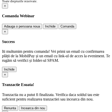
Toate drepturile rezervate.
×
Comanda Webinar
Adauga o persoana noua
Inchide
Comanda
×
Success
Iti multumim pentru comanda! Vei primi un email cu confirmarea
plății de la MobilPay și un email cu link-ul de acces la eveniment. Te
rugăm să verifici și folder-ul SPAM.
Inchide
×
Tranzactie Esuata!
Tranzactia nu a putut fi finalizata. Verifica daca soldul tau este
suficient pentru realizarea tranzactiei sau incearca din nou.
Renunta
Incearca din nou