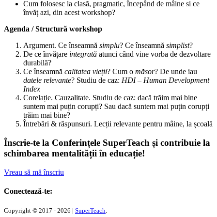
Cum folosesc la clasă, pragmatic, începând de mâine si ce
învăț azi, din acest workshop?
Agenda / Structură workshop
Argument. Ce înseamnă
simplu
? Ce înseamnă
simplist
?
De ce învățare
integrată
atunci când vine vorba de dezvoltare
durabilă?
Ce înseamnă
calitatea vieții
? Cum o
măsor
? De unde iau
datele relevante
? Studiu de caz:
HDI – Human Development
Index
Corelație. Cauzalitate. Studiu de caz: dacă trăim mai bine
suntem mai puțin corupți? Sau dacă suntem mai puțin corupți
trăim mai bine?
Întrebări & răspunsuri. Lecții relevante pentru mâine, la școală
Înscrie-te la Conferințele SuperTeach și contribuie la
schimbarea mentalității în educație!
Vreau să mă înscriu
Conectează-te:
Copyright © 2017 - 2026 |
SuperTeach
.