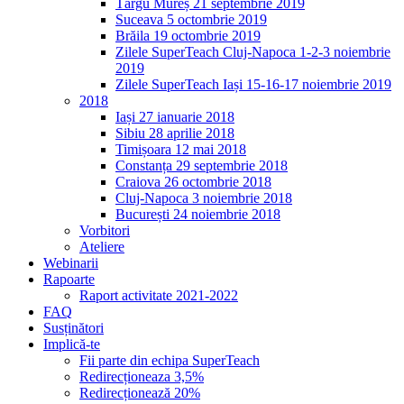
Târgu Mureș 21 septembrie 2019
Suceava 5 octombrie 2019
Brăila 19 octombrie 2019
Zilele SuperTeach Cluj-Napoca 1-2-3 noiembrie
2019
Zilele SuperTeach Iași 15-16-17 noiembrie 2019
2018
Iași 27 ianuarie 2018
Sibiu 28 aprilie 2018
Timișoara 12 mai 2018
Constanța 29 septembrie 2018
Craiova 26 octombrie 2018
Cluj-Napoca 3 noiembrie 2018
București 24 noiembrie 2018
Vorbitori
Ateliere
Webinarii
Rapoarte
Raport activitate 2021-2022
FAQ
Susținători
Implică-te
Fii parte din echipa SuperTeach
Redirecționeaza 3,5%
Redirecționează 20%