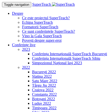
SuperTeach
Toggle navigation
Despre
Ce este proiectul SuperTeach?
Echipa SuperTeach
Formatorii SuperTeach
Ce sunt conferințele SuperTeach?
Vino la Gala SuperTeach
Povești despre super-eroi
Conferințe live
2023
Conferința Internațională SuperTeach București
Conferința Internațională SuperTeach Sibiu
Simpozionul Național Iași 2023
2022
București 2022
Slatina 2022
Satu Mare 2022
Târgu Jiu 2022
Craiova 2022
Constanța 2022
Botoșani 2022
Luduș 2022
Timișoara 2022