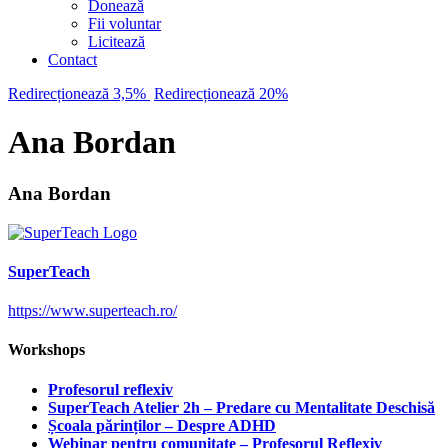
Donează
Fii voluntar
Licitează
Contact
Redirecționează 3,5%
Redirecționează 20%
Ana Bordan
Ana Bordan
SuperTeach
https://www.superteach.ro/
Workshops
Profesorul reflexiv
SuperTeach Atelier 2h – Predare cu Mentalitate Deschisă
Școala părinților – Despre ADHD
Webinar pentru comunitate – Profesorul Reflexiv