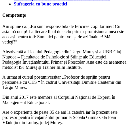
Sufrageria cu bune practici
Competențe
Ani spune că: ,,Eu sunt responsabilă de fericirea copiilor mei! Cu
asta mă ocup! La fiecare final de ciclu primar promisiunea mea este
aceeași pentru toți: Sunt aici pentru voi și de azi înainte! Mă
vedeți?”
Absolventă a Liceului Pedagogic din Târgu Mureș și a UBB Cluj
Napoca – Facultatea de Psihologie și Științe ale Educației,
Pedagogia Învățământului Primar și Preșcolar. Ana este de asemenea
metodist ISJ Mureș și Trainer InIm Institute.
A urmat și cursul postuniversitar ,,Profesor de sprijin pentru
persoanele cu CES “ în cadrul Universității Dimitrie Cantemir din
Târgu Mureș.
Din anul 2017 este membră al Corpului Național de Experți în
Management Educațional.
Are o experiență de peste 35 de ani la catedră iar în prezent este
profesor pentru învățământul primar la Școala Gimnazială Ioan
Vlăduțiu din Luduș, județ Mureș.