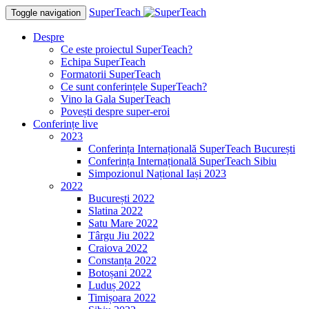
SuperTeach
Toggle navigation
Despre
Ce este proiectul SuperTeach?
Echipa SuperTeach
Formatorii SuperTeach
Ce sunt conferințele SuperTeach?
Vino la Gala SuperTeach
Povești despre super-eroi
Conferințe live
2023
Conferința Internațională SuperTeach București
Conferința Internațională SuperTeach Sibiu
Simpozionul Național Iași 2023
2022
București 2022
Slatina 2022
Satu Mare 2022
Târgu Jiu 2022
Craiova 2022
Constanța 2022
Botoșani 2022
Luduș 2022
Timișoara 2022