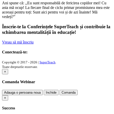
Ani spune că: ,,Eu sunt responsabilă de fericirea copiilor mei! Cu
asta mă ocup! La fiecare final de ciclu primar promisiunea mea este
aceeași pentru toți: Sunt aici pentru voi și de azi înainte! Mă
vedeți?”
Înscrie-te la Conferințele SuperTeach și contribuie la
schimbarea mentalității în educație!
Vreau să mă înscriu
Conectează-te:
Copyright © 2017 - 2026 |
SuperTeach
.
Toate drepturile rezervate.
×
Comanda Webinar
Adauga o persoana noua
Inchide
Comanda
×
Success