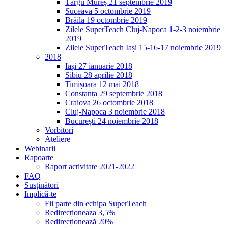
Târgu Mureș 21 septembrie 2019
Suceava 5 octombrie 2019
Brăila 19 octombrie 2019
Zilele SuperTeach Cluj-Napoca 1-2-3 noiembrie
2019
Zilele SuperTeach Iași 15-16-17 noiembrie 2019
2018
Iași 27 ianuarie 2018
Sibiu 28 aprilie 2018
Timișoara 12 mai 2018
Constanța 29 septembrie 2018
Craiova 26 octombrie 2018
Cluj-Napoca 3 noiembrie 2018
București 24 noiembrie 2018
Vorbitori
Ateliere
Webinarii
Rapoarte
Raport activitate 2021-2022
FAQ
Susținători
Implică-te
Fii parte din echipa SuperTeach
Redirecționeaza 3,5%
Redirecționează 20%