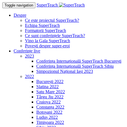
SuperTeach
Toggle navigation
Despre
Ce este proiectul SuperTeach?
Echipa SuperTeach
Formatorii SuperTeach
Ce sunt conferințele SuperTeach?
Vino la Gala SuperTeach
Povești despre super-eroi
Conferințe live
2023
Conferința Internațională SuperTeach București
Conferința Internațională SuperTeach Sibiu
Simpozionul Național Iași 2023
2022
București 2022
Slatina 2022
Satu Mare 2022
Târgu Jiu 2022
Craiova 2022
Constanța 2022
Botoșani 2022
Luduș 2022
Timișoara 2022