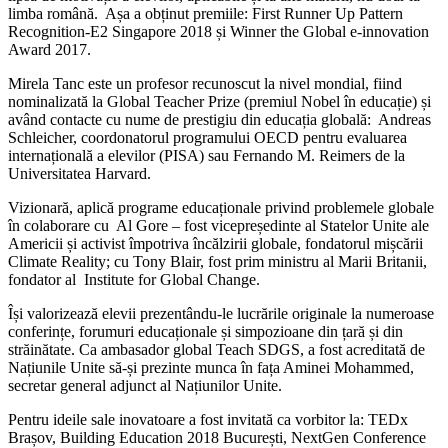
limba română. Așa a obținut premiile: First Runner Up Pattern
Recognition-E2 Singapore 2018 și Winner the Global e-innovation
Award 2017.
Mirela Tanc este un profesor recunoscut la nivel mondial, fiind
nominalizată la Global Teacher Prize (premiul Nobel în educație) și
având contacte cu nume de prestigiu din educația globală: Andreas
Schleicher, coordonatorul programului OECD pentru evaluarea
internațională a elevilor (PISA) sau Fernando M. Reimers de la
Universitatea Harvard.
Vizionară, aplică programe educaționale privind problemele globale
în colaborare cu Al Gore – fost vicepreședinte al Statelor Unite ale
Americii și activist împotriva încălzirii globale, fondatorul mișcării
Climate Reality; cu Tony Blair, fost prim ministru al Marii Britanii,
fondator al Institute for Global Change.
Își valorizează elevii prezentându-le lucrările originale la numeroase
conferințe, forumuri educaționale și simpozioane din țară și din
străinătate. Ca ambasador global Teach SDGS, a fost acreditată de
Națiunile Unite să-și prezinte munca în fața Aminei Mohammed,
secretar general adjunct al Națiunilor Unite.
Pentru ideile sale inovatoare a fost invitată ca vorbitor la: TEDx
Brașov, Building Education 2018 București, NextGen Conference