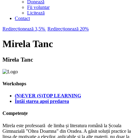
Donează
Fii voluntar
Licitează
Contact
Redirecționează 3,5%
Redirecționează 20%
Mirela Tanc
Mirela Tanc
Workshops
(N)EVER (S)TOP LEARNING
Întâi starea apoi predarea
Competențe
Mirela este profesoară de limba și literatura română la Școala
Gimnazială ”Oltea Doamna” din Oradea. A găsit soluții practice la
lipsa de motivație a elevilor, aplicabile și la alte materii, nu doar la