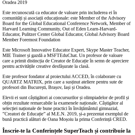
Oradea 2019
Este recunoscută ca educator de valoare prin includerea ei în
comunități și asociații educaționale: este Member of the Advisory
Board for the Global Educational Conference Network, Member of
Harvard Learning Community, Out of Eden Learn-Harvard-
Educator, Pulitzer Center Global Educator, Global Advisory Board
Member Foremost Foundation
Este Microsoft Innovative Educator Expert, Skype Master Teacher,
MIE Trainer și gazdă a MSFTEduChat. Un profesor de valoare
care a primit distincția de Creator de Educație în semn de apreciere
pentru activitățile creative desfășurate la clasă.
Este profesor fondator al proiectului ACCED, în colaborare cu
QUARTZ MATRIX, prin care a susținut ateliere pentru sute de
profesori din București, Brașov, Iași și Oradea.
Elevii ei sunt câștigători ai concursurilor și olimpiadelor de profil și
obțin rezultate remarcabile la examenele naționale. Câștigător al
selecției naționale de bune practici în învățământul gimnazial,
”Creatori de Educație” al M.E.N. 2019, și-a prezentat exemplul de
bună practică alături de Oana Moșoiu la prima Conferință CRED.
Înscrie-te la Conferințele SuperTeach și contribuie la