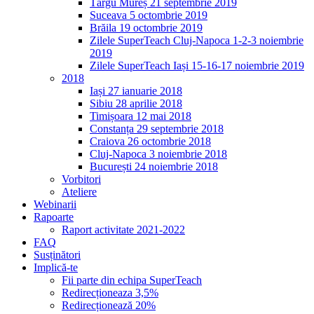
Târgu Mureș 21 septembrie 2019
Suceava 5 octombrie 2019
Brăila 19 octombrie 2019
Zilele SuperTeach Cluj-Napoca 1-2-3 noiembrie
2019
Zilele SuperTeach Iași 15-16-17 noiembrie 2019
2018
Iași 27 ianuarie 2018
Sibiu 28 aprilie 2018
Timișoara 12 mai 2018
Constanța 29 septembrie 2018
Craiova 26 octombrie 2018
Cluj-Napoca 3 noiembrie 2018
București 24 noiembrie 2018
Vorbitori
Ateliere
Webinarii
Rapoarte
Raport activitate 2021-2022
FAQ
Susținători
Implică-te
Fii parte din echipa SuperTeach
Redirecționeaza 3,5%
Redirecționează 20%