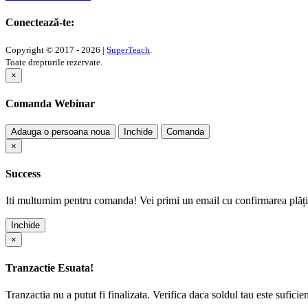
Conectează-te:
Copyright © 2017 - 2026 |
SuperTeach
.
Toate drepturile rezervate.
×
Comanda Webinar
Adauga o persoana noua
Inchide
Comanda
×
Success
Iti multumim pentru comanda! Vei primi un email cu confirmarea plății
Inchide
×
Tranzactie Esuata!
Tranzactia nu a putut fi finalizata. Verifica daca soldul tau este suficie