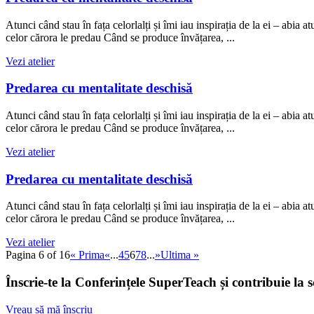
Atunci când stau în fața celorlalți și îmi iau inspirația de la ei – abi
celor cărora le predau Când se produce învățarea, ...
Vezi atelier
Predarea cu mentalitate deschisă
Atunci când stau în fața celorlalți și îmi iau inspirația de la ei – abi
celor cărora le predau Când se produce învățarea, ...
Vezi atelier
Predarea cu mentalitate deschisă
Atunci când stau în fața celorlalți și îmi iau inspirația de la ei – abi
celor cărora le predau Când se produce învățarea, ...
Vezi atelier
Pagina 6 of 16
« Prima
«
...
4
5
6
7
8
...
»
Ultima »
Înscrie-te la Conferințele SuperTeach și contribuie la 
Vreau să mă înscriu