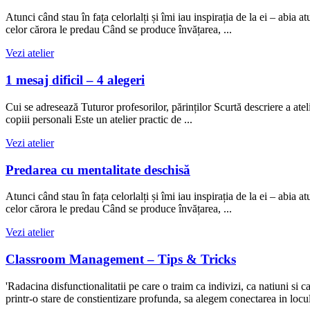
Atunci când stau în fața celorlalți și îmi iau inspirația de la ei – abi
celor cărora le predau Când se produce învățarea, ...
Vezi atelier
1 mesaj dificil – 4 alegeri
Cui se adresează Tuturor profesorilor, părinților Scurtă descriere a atelie
copiii personali Este un atelier practic de ...
Vezi atelier
Predarea cu mentalitate deschisă
Atunci când stau în fața celorlalți și îmi iau inspirația de la ei – abi
celor cărora le predau Când se produce învățarea, ...
Vezi atelier
Classroom Management – Tips & Tricks
'Radacina disfunctionalitatii pe care o traim ca indivizi, ca natiuni s
printr-o stare de constientizare profunda, sa alegem conectarea in locul 