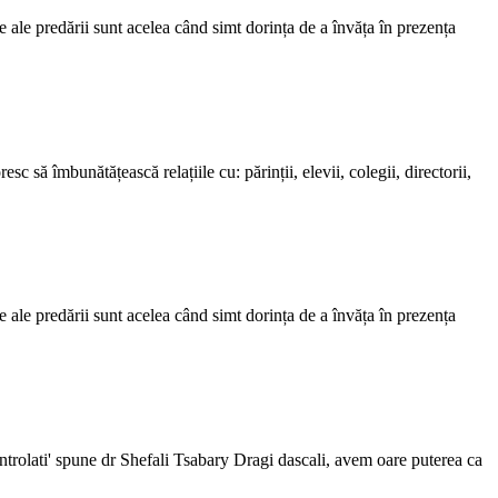
e ale predării sunt acelea când simt dorința de a învăța în prezența
sc să îmbunătățească relațiile cu: părinții, elevii, colegii, directorii,
e ale predării sunt acelea când simt dorința de a învăța în prezența
ontrolati' spune dr Shefali Tsabary Dragi dascali, avem oare puterea ca