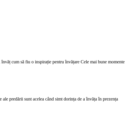
nci învăț cum să fiu o inspirație pentru învățare Cele mai bune momente
e ale predării sunt acelea când simt dorința de a învăța în prezența