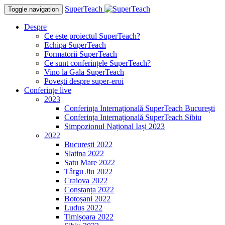
SuperTeach
Toggle navigation
Despre
Ce este proiectul SuperTeach?
Echipa SuperTeach
Formatorii SuperTeach
Ce sunt conferințele SuperTeach?
Vino la Gala SuperTeach
Povești despre super-eroi
Conferințe live
2023
Conferința Internațională SuperTeach București
Conferința Internațională SuperTeach Sibiu
Simpozionul Național Iași 2023
2022
București 2022
Slatina 2022
Satu Mare 2022
Târgu Jiu 2022
Craiova 2022
Constanța 2022
Botoșani 2022
Luduș 2022
Timișoara 2022