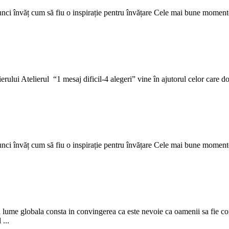
a atunci învăț cum să fiu o inspirație pentru învățare Cele mai bune moment
rului Atelierul “1 mesaj dificil-4 alegeri” vine în ajutorul celor care dore
a atunci învăț cum să fiu o inspirație pentru învățare Cele mai bune moment
i ca lume globala consta in convingerea ca este nevoie ca oamenii sa fie c
...