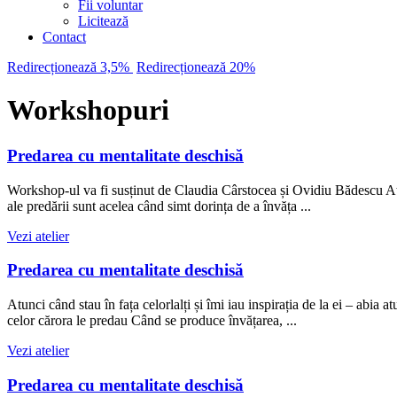
Fii voluntar
Licitează
Contact
Redirecționează 3,5%
Redirecționează 20%
Workshopuri
Predarea cu mentalitate deschisă
Workshop-ul va fi susținut de Claudia Cârstocea și Ovidiu Bădescu Atunc
ale predării sunt acelea când simt dorința de a învăța ...
Vezi atelier
Predarea cu mentalitate deschisă
Atunci când stau în fața celorlalți și îmi iau inspirația de la ei – abi
celor cărora le predau Când se produce învățarea, ...
Vezi atelier
Predarea cu mentalitate deschisă