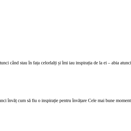
i când stau în fața celorlalți și îmi iau inspirația de la ei – abia atu
a atunci învăț cum să fiu o inspirație pentru învățare Cele mai bune moment