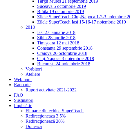
Târgu Mureș 21 septembrie 2019
Suceava 5 octombrie 2019
Brăila 19 octombrie 2019
Zilele SuperTeach Cluj-Napoca 1-2-3 noiembrie 
Zilele SuperTeach Iași 15-16-17 noiembrie 2019
2018
Iași 27 ianuarie 2018
Sibiu 28 aprilie 2018
Timișoara 12 mai 2018
Constanța 29 septembrie 2018
Craiova 26 octombrie 2018
Cluj-Napoca 3 noiembrie 2018
București 24 noiembrie 2018
Vorbitori
Ateliere
Webinarii
Rapoarte
Raport activitate 2021-2022
FAQ
Susținători
Implică-te
Fii parte din echipa SuperTeach
Redirecționeaza 3,5%
Redirecționează 20%
Donează