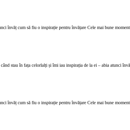
a atunci învăț cum să fiu o inspirație pentru învățare Cele mai bune moment
nd stau în fața celorlalți și îmi iau inspirația de la ei – abia atunci î
a atunci învăț cum să fiu o inspirație pentru învățare Cele mai bune moment